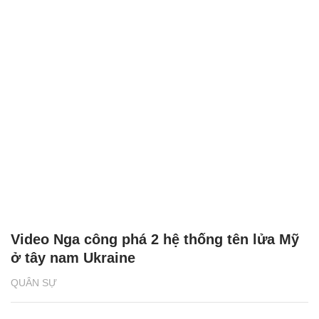
Video Nga công phá 2 hệ thống tên lửa Mỹ
ở tây nam Ukraine
QUÂN SỰ