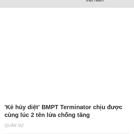
'Kẻ hủy diệt' BMPT Terminator chịu được
cùng lúc 2 tên lửa chống tăng
QUÂN SỰ