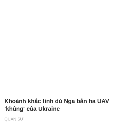
Khoảnh khắc lính dù Nga bắn hạ UAV
'khủng' của Ukraine
QUÂN SỰ