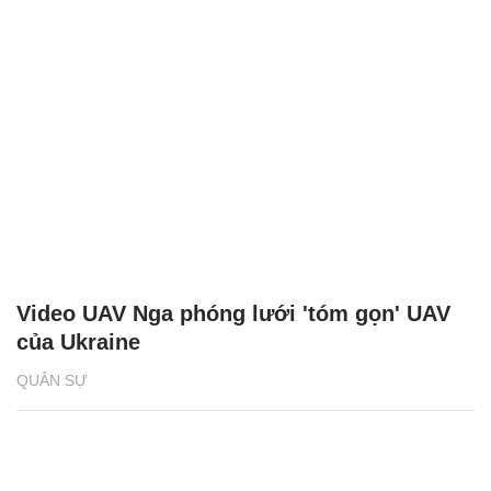
Video UAV Nga phóng lưới 'tóm gọn' UAV
của Ukraine
QUÂN SỰ