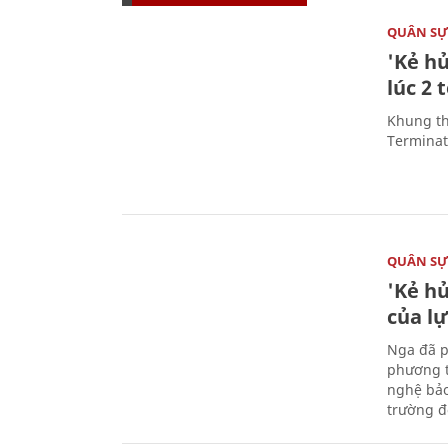
QUÂN S
'Kẻ h
lúc 2 
Khung th
Terminato
QUÂN S
'Kẻ h
của l
Nga đã p
phương t
nghệ bảo
trường đô