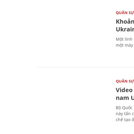
QUÂN S
Khoản
Ukrai
Một lính
một máy 
QUÂN S
Video
nam U
Bộ Quốc 
này tấn 
chế tạo 