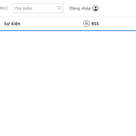
18822
Đăng nhập
Sự kiện
RSS