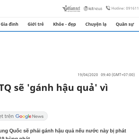
Hotline: 09161
Gia đình
Giới trẻ
Khỏe - đẹp
Chuyện lạ
Quân sự
19/04/2020 09:40 (GMT+07:00)
Q sẽ 'gánh hậu quả' vì
ung Quốc sẽ phải gánh hậu quả nếu nước này bị phát
-19 bùng phát.