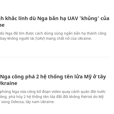
Ự
h khắc lính dù Nga bắn hạ UAV 'khủng' của
ne
 dù Nga đã tìm được cách dùng súng ngắn bắn hạ thành công
bay không người lái (UAV) mang chất nổ của Ukraine.
Ự
 Nga công phá 2 hệ thống tên lửa Mỹ ở tây
kraine
phòng Nga vừa công bố đoạn video quay cảnh quân đội nước
công, phá hủy 2 hệ thống tên lửa đất đối không Patriot do Mỹ
ở vùng Odessa, tây nam Ukraine.