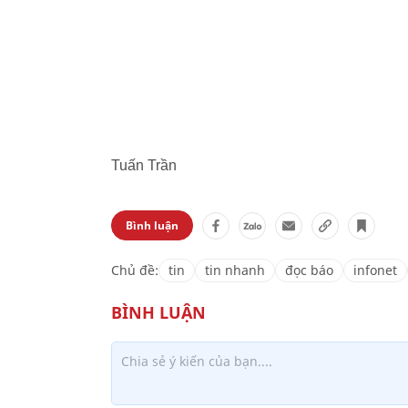
Tuấn Trần
Bình luận
Chủ đề:
tin
tin nhanh
đọc báo
infonet