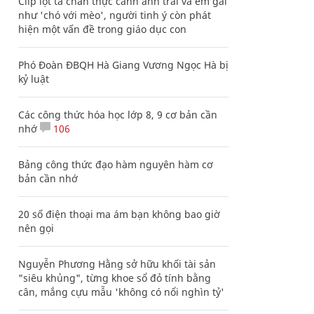
Clip lột tả chân thực cảnh anh trai và em gái
như 'chó với mèo', người tinh ý còn phát
hiện một vấn đề trong giáo dục con
Phó Đoàn ĐBQH Hà Giang Vương Ngọc Hà bị
kỷ luật
Các công thức hóa học lớp 8, 9 cơ bản cần
nhớ
106
Bảng công thức đạo hàm nguyên hàm cơ
bản cần nhớ
20 số điện thoại ma ám bạn không bao giờ
nên gọi
Nguyễn Phương Hằng sở hữu khối tài sản
"siêu khủng", từng khoe sổ đỏ tính bằng
cân, mắng cựu mẫu 'không có nổi nghìn tỷ'