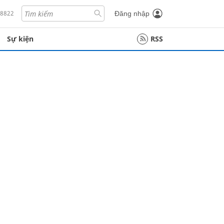
18822
Đăng nhập
Sự kiện
RSS