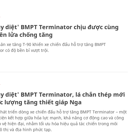
Ự
ủy diệt' BMPT Terminator chịu được cùng
tên lửa chống tăng
ân xe tăng T-90 khiến xe chiến đấu hỗ trợ tăng BMPT
r có độ bền bỉ vượt trội.
Ự
ủy diệt' BMPT Terminator, lá chắn thép mới
ực lượng tăng thiết giáp Nga
hát triển dòng xe chiến đấu hỗ trợ tăng BMPT Terminator – một
iện kết hợp giữa hỏa lực mạnh, khả năng cơ động cao và công
 vệ hiện đại, nhằm tối ưu hóa hiệu quả tác chiến trong môi
 thị và địa hình phức tạp.