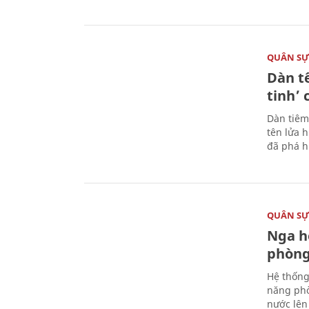
QUÂN S
Dàn t
tinh’ 
Dàn tiêm
tên lửa 
đã phá h
QUÂN S
Nga h
phòng
Hệ thống
năng phò
nước lên 