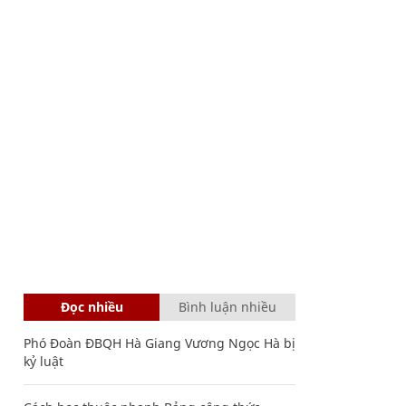
Đọc nhiều
Bình luận nhiều
Phó Đoàn ĐBQH Hà Giang Vương Ngọc Hà bị
kỷ luật