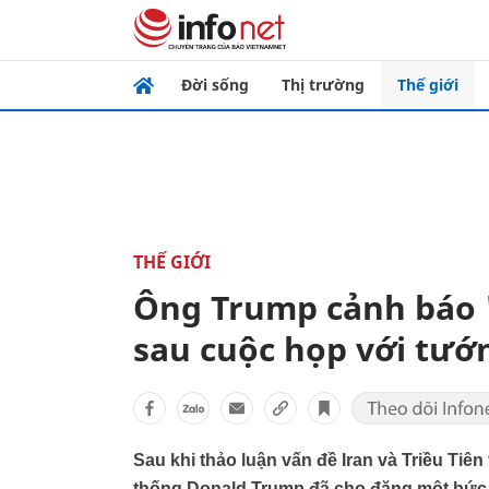
Đời sống
Thị trường
Thế giới
THẾ GIỚI
Ông Trump cảnh báo "
sau cuộc họp với tướ
Sau khi thảo luận vấn đề Iran và Triều Ti
thống Donald Trump đã cho đăng một bức ả