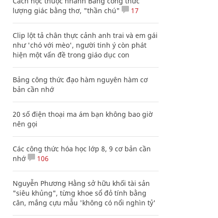
Cách học thuộc nhanh Bảng công thức
lượng giác bằng thơ, "thần chú"
17
Clip lột tả chân thực cảnh anh trai và em gái
như 'chó với mèo', người tinh ý còn phát
hiện một vấn đề trong giáo dục con
Bảng công thức đạo hàm nguyên hàm cơ
bản cần nhớ
20 số điện thoại ma ám bạn không bao giờ
nên gọi
Các công thức hóa học lớp 8, 9 cơ bản cần
nhớ
106
Nguyễn Phương Hằng sở hữu khối tài sản
"siêu khủng", từng khoe sổ đỏ tính bằng
cân, mắng cựu mẫu 'không có nổi nghìn tỷ'