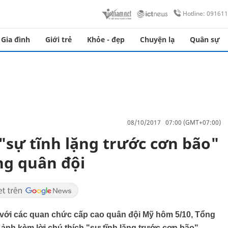
Hotline: 09161
Gia đình
Giới trẻ
Khỏe - đẹp
Chuyện lạ
Quân sự
08/10/2017 07:00 (GMT+07:00)
sự tĩnh lặng trước cơn bão"
ng quân đội
ên với các quan chức cấp cao quân đội Mỹ hôm 5/10, Tổng
nh kèm lời chú thích "sự tĩnh lặng trước cơn bão".