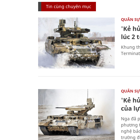
Tin cùng chuyên mục
QUÂN S
'Kẻ h
lúc 2 
Khung th
Terminato
QUÂN S
'Kẻ h
của l
Nga đã p
phương t
nghệ bảo
trường đô