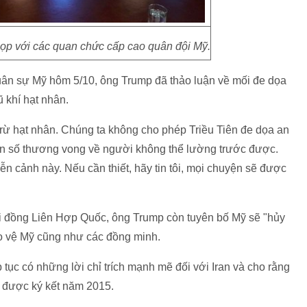
ọp với các quan chức cấp cao quân đội Mỹ.
uân sự Mỹ hôm 5/10, ông Trump đã thảo luận về mối đe dọa
ũ khí hạt nhân.
i trừ hạt nhân. Chúng ta không cho phép Triều Tiên đe dọa an
on số thương vong về người không thể lường trước được.
n cảnh này. Nếu cần thiết, hãy tin tôi, mọi chuyện sẽ được
 hội đồng Liên Hợp Quốc, ông Trump còn tuyên bố Mỹ sẽ "hủy
bảo vệ Mỹ cũng như các đồng minh.
tục có những lời chỉ trích mạnh mẽ đối với Iran và cho rằng
n được ký kết năm 2015.