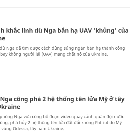
Ự
h khắc lính dù Nga bắn hạ UAV 'khủng' của
ne
 dù Nga đã tìm được cách dùng súng ngắn bắn hạ thành công
bay không người lái (UAV) mang chất nổ của Ukraine.
Ự
 Nga công phá 2 hệ thống tên lửa Mỹ ở tây
kraine
phòng Nga vừa công bố đoạn video quay cảnh quân đội nước
công, phá hủy 2 hệ thống tên lửa đất đối không Patriot do Mỹ
ở vùng Odessa, tây nam Ukraine.