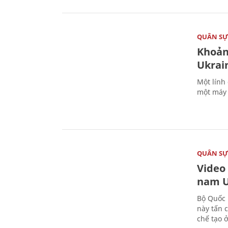
QUÂN S
Khoản
Ukrai
Một lính
một máy 
QUÂN S
Video
nam U
Bộ Quốc 
này tấn 
chế tạo 