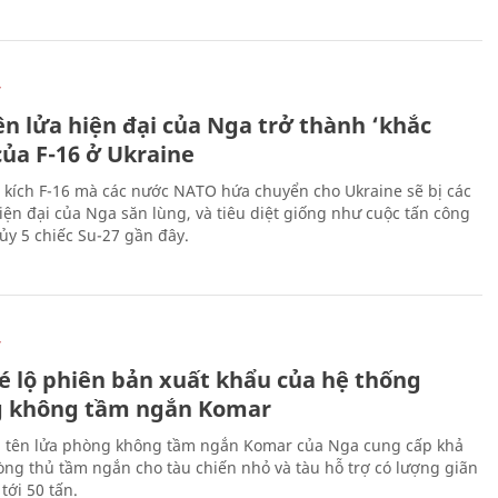
Ự
ên lửa hiện đại của Nga trở thành ‘khắc
của F-16 ở Ukraine
 kích F-16 mà các nước NATO hứa chuyển cho Ukraine sẽ bị các
hiện đại của Nga săn lùng, và tiêu diệt giống như cuộc tấn công
ủy 5 chiếc Su-27 gần đây.
Ự
é lộ phiên bản xuất khẩu của hệ thống
 không tầm ngắn Komar
 tên lửa phòng không tầm ngắn Komar của Nga cung cấp khả
ng thủ tầm ngắn cho tàu chiến nhỏ và tàu hỗ trợ có lượng giãn
tới 50 tấn.