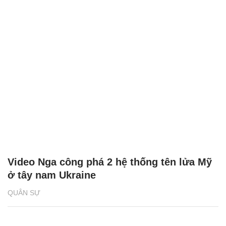
Video Nga công phá 2 hệ thống tên lửa Mỹ
ở tây nam Ukraine
QUÂN SỰ