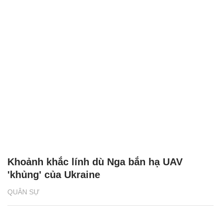
Khoảnh khắc lính dù Nga bắn hạ UAV
'khủng' của Ukraine
QUÂN SỰ