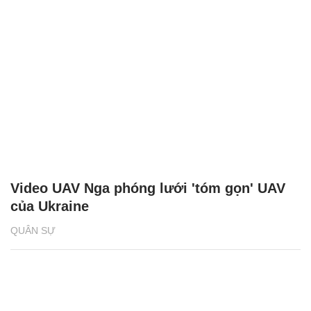
Video UAV Nga phóng lưới 'tóm gọn' UAV
của Ukraine
QUÂN SỰ