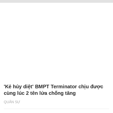
'Kẻ hủy diệt' BMPT Terminator chịu được
cùng lúc 2 tên lửa chống tăng
QUÂN SỰ