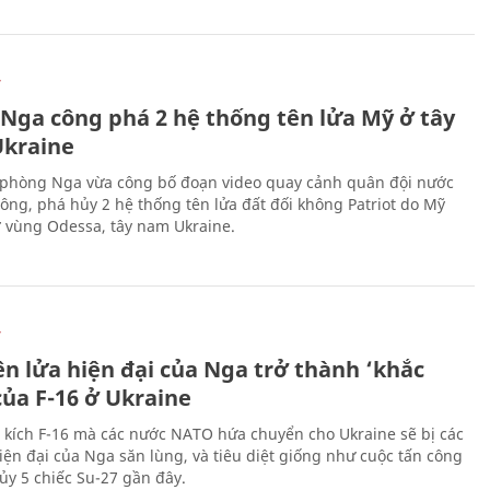
Ự
 Nga công phá 2 hệ thống tên lửa Mỹ ở tây
kraine
phòng Nga vừa công bố đoạn video quay cảnh quân đội nước
công, phá hủy 2 hệ thống tên lửa đất đối không Patriot do Mỹ
ở vùng Odessa, tây nam Ukraine.
Ự
ên lửa hiện đại của Nga trở thành ‘khắc
của F-16 ở Ukraine
 kích F-16 mà các nước NATO hứa chuyển cho Ukraine sẽ bị các
hiện đại của Nga săn lùng, và tiêu diệt giống như cuộc tấn công
ủy 5 chiếc Su-27 gần đây.