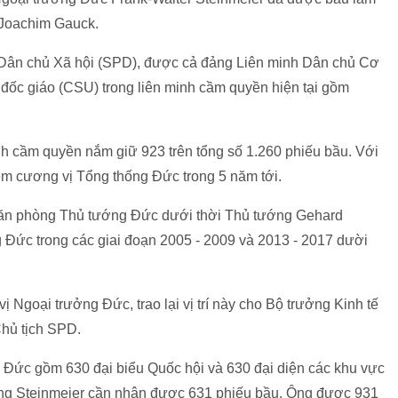
 Joachim Gauck.
g Dân chủ Xã hội (SPD), được cả đảng Liên minh Dân chủ Cơ
đốc giáo (CSU) trong liên minh cầm quyền hiện tại gồm
h cầm quyền nắm giữ 923 trên tổng số 1.260 phiếu bầu. Với
ệm cương vị Tổng thống Đức trong 5 năm tới.
văn phòng Thủ tướng Đức dưới thời Thủ tướng Gehard
 Đức trong các giai đoạn 2005 - 2009 và 2013 - 2017 dười
ị Ngoại trưởng Đức, trao lại vị trí này cho Bộ trưởng Kinh tế
Chủ tịch SPD.
 Đức gồm 630 đại biểu Quốc hội và 630 đại diện các khu vực
 ông Steinmeier cần nhận được 631 phiếu bầu. Ông được 931