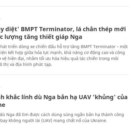
Ự
ủy diệt' BMPT Terminator, lá chắn thép mới
ực lượng tăng thiết giáp Nga
hát triển dòng xe chiến đấu hỗ trợ tăng BMPT Terminator – một
iện kết hợp giữa hỏa lực mạnh, khả năng cơ động cao và công
 vệ hiện đại, nhằm tối ưu hóa hiệu quả tác chiến trong môi
 thị và địa hình phức tạp.
Ự
h khắc lính dù Nga bắn hạ UAV 'khủng' của
ne
 dù Nga đã tìm được cách dùng súng ngắn bắn hạ thành công
bay không người lái (UAV) mang chất nổ của Ukraine.