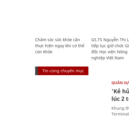
Chăm sóc sức khỏe cần
GS.TS Nguyễn Thị 
thực hiện ngay khi cơ thể
tiếp tục giữ chức 
còn khỏe
đốc Học viện Nông
nghiệp Việt Nam
Tin cùng chuyên mục
QUÂN S
'Kẻ h
lúc 2 
Khung th
Terminato