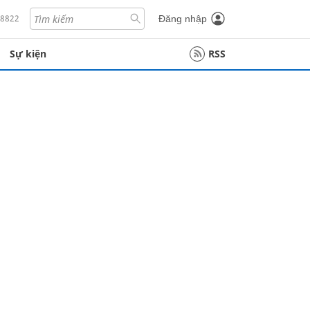
18822
Đăng nhập
Sự kiện
RSS