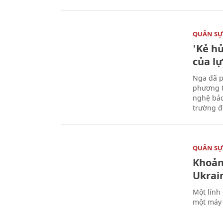
QUÂN S
'Kẻ h
của l
Nga đã p
phương t
nghệ bảo
trường đô
QUÂN S
Khoản
Ukrai
Một lính
một máy 