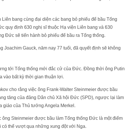
n Liên bang cùng đại diện các bang bỏ phiếu để bầu Tổng
 quy định 630 nghị sĩ thuộc Hạ viện Liên bang và 630
ng Đức sẽ tiến hành bỏ phiếu để bầu ra Tổng thống.
g Joachim Gauck, năm nay 77 tuổi, đã quyết định sẽ không
.
ừng tới Tổng thống mới đắc cử của Đức. Đồng thời ông Putin
vào bất kỳ thời gian thuận lợi.
hkov cho rằng việc ông Frank-Walter Steinmeier được bầu
àng tăng của đảng Dân chủ Xã hội Đức (SPD), ngược lại làm
a giáo của Thủ tướng Angela Merkel.
ệc ông Steinmeier được bầu làm Tổng thống Đức là một điểm
 có thể vượt qua những xung đột với Nga.