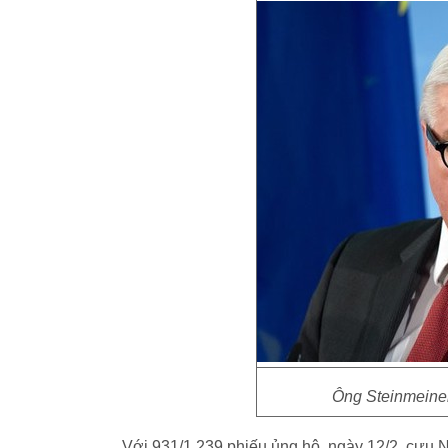
Ông Steinmeine
Với 931/1.239 phiếu ủng hộ, ngày 12/2, cựu 