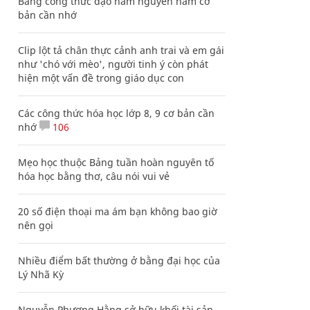
Bảng công thức đạo hàm nguyên hàm cơ
bản cần nhớ
Clip lột tả chân thực cảnh anh trai và em gái
như 'chó với mèo', người tinh ý còn phát
hiện một vấn đề trong giáo dục con
Các công thức hóa học lớp 8, 9 cơ bản cần
nhớ
106
Mẹo học thuộc Bảng tuần hoàn nguyên tố
hóa học bằng thơ, câu nói vui vẻ
20 số điện thoại ma ám bạn không bao giờ
nên gọi
Nhiều điểm bất thường ở bằng đại học của
Lý Nhã Kỳ
Nguyễn Phương Hằng sở hữu khối tài sản