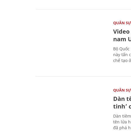
QUÂN S
Video
nam U
Bộ Quốc 
này tấn 
chế tạo 
QUÂN S
Dàn t
tinh’ 
Dàn tiêm
tên lửa 
đã phá h