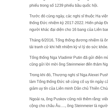
phiếu trong số 1239 phiếu bầu quốc hội.
Trước đó cùng ngày, các nghị sĩ thuộc Hạ việ
thống Đức nhiệm kỳ 2017-2022. Hiến pháp Đức
người khác đại diện cho 16 bang của Liên ba
Tháng 6/2016, Tổng thống đương nhiệm là ôn
tái tranh cử khi hết nhiệm kỳ vì lý do sức khỏe
Tổng thống Nga Vladimir Putin đã gửi điện m
cũng gửi lời mời ông Steinmeier đến thăm Nga 
Trong khi đó, Thượng nghị sĩ Nga Alexei Pus
làm Tổng thống Đức sẽ củng cố uy tín ngày c
giảm uy tín của Liên minh Dân chủ Thiên Chú
Ngoài ra, ông Puskov cũng nói thêm rằng: vi
cộng cho châu Âu…., ông Steinmeier là người