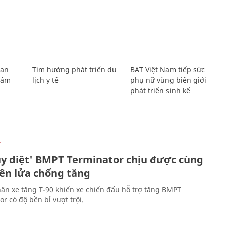
Lan
Tìm hướng phát triển du
BAT Việt Nam tiếp sức
Giám
lịch y tế
phụ nữ vùng biên giới
phát triển sinh kế
Ự
ủy diệt' BMPT Terminator chịu được cùng
tên lửa chống tăng
ân xe tăng T-90 khiến xe chiến đấu hỗ trợ tăng BMPT
r có độ bền bỉ vượt trội.