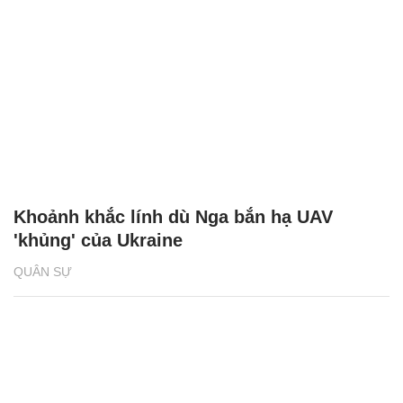
Khoảnh khắc lính dù Nga bắn hạ UAV
'khủng' của Ukraine
QUÂN SỰ