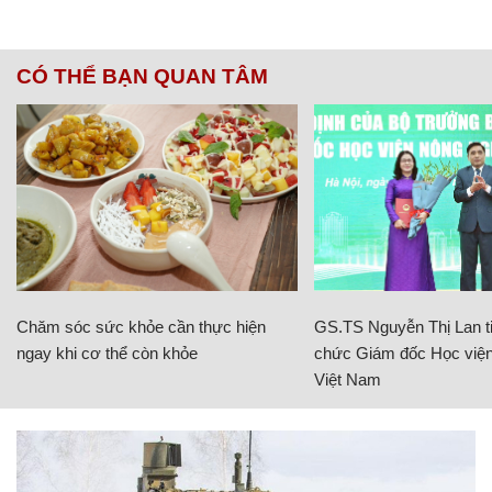
CÓ THỂ BẠN QUAN TÂM
Chăm sóc sức khỏe cần thực hiện
GS.TS Nguyễn Thị Lan ti
ngay khi cơ thể còn khỏe
chức Giám đốc Học viện
Việt Nam