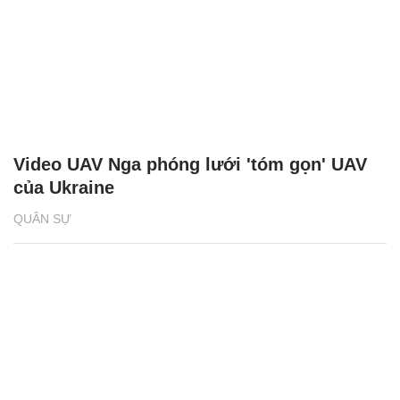
Video UAV Nga phóng lưới 'tóm gọn' UAV
của Ukraine
QUÂN SỰ