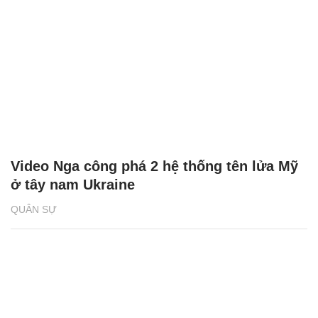
Video Nga công phá 2 hệ thống tên lửa Mỹ
ở tây nam Ukraine
QUÂN SỰ