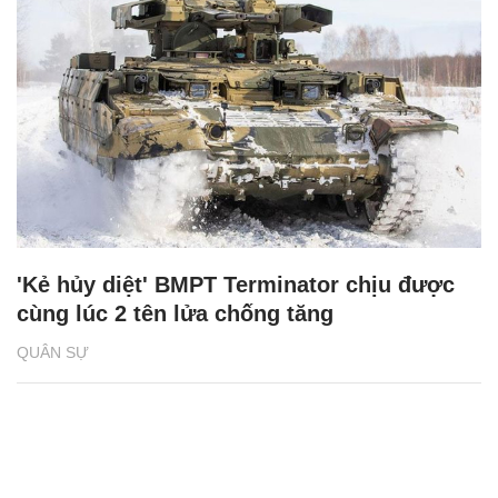
'Kẻ hủy diệt' BMPT Terminator chịu được
cùng lúc 2 tên lửa chống tăng
QUÂN SỰ