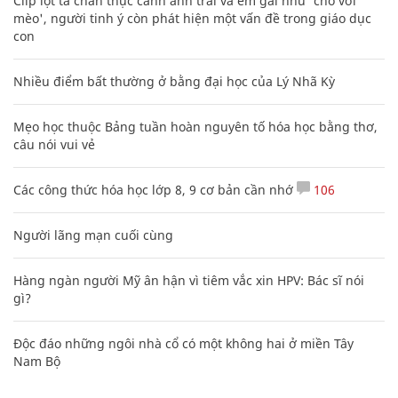
Clip lột tả chân thực cảnh anh trai và em gái như 'chó với
mèo', người tinh ý còn phát hiện một vấn đề trong giáo dục
con
Nhiều điểm bất thường ở bằng đại học của Lý Nhã Kỳ
Mẹo học thuộc Bảng tuần hoàn nguyên tố hóa học bằng thơ,
câu nói vui vẻ
Các công thức hóa học lớp 8, 9 cơ bản cần nhớ
106
Người lãng mạn cuối cùng
Hàng ngàn người Mỹ ân hận vì tiêm vắc xin HPV: Bác sĩ nói
gì?
Độc đáo những ngôi nhà cổ có một không hai ở miền Tây
Nam Bộ