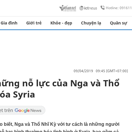
Hotline: 09161
Gia đình
Giới trẻ
Khỏe - đẹp
Chuyện lạ
Quân sự
09/04/2019 09:45 (GMT+07:00)
những nỗ lực của Nga và Thổ
óa Syria
o biết, Nga và Thổ Nhĩ Kỳ với tư cách là những người
ỗ lực bình thường hóa tình hình ở Syria, bao gồm cả