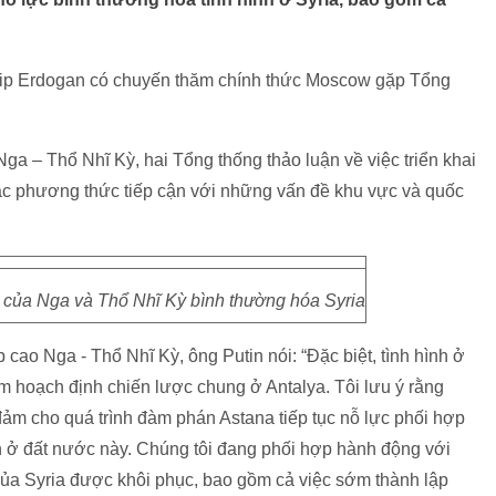
yip Erdogan có chuyến thăm chính thức Moscow gặp Tổng
ga – Thổ Nhĩ Kỳ, hai Tổng thống thảo luận về việc triển khai
ác phương thức tiếp cận với những vấn đề khu vực và quốc
ực của Nga và Thổ Nhĩ Kỳ bình thường hóa Syria
 cao Nga - Thổ Nhĩ Kỳ, ông Putin nói: “Đặc biệt, tình hình ở
m hoạch định chiến lược chung ở Antalya. Tôi lưu ý rằng
ảm cho quá trình đàm phán Astana tiếp tục nỗ lực phối hợp
h ở đất nước này. Chúng tôi đang phối hợp hành động với
bộ của Syria được khôi phục, bao gồm cả việc sớm thành lập