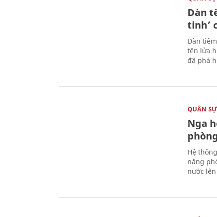
Dàn t
tinh’ 
Dàn tiêm
tên lửa 
đã phá h
QUÂN S
Nga h
phòng
Hệ thống
năng phò
nước lên 