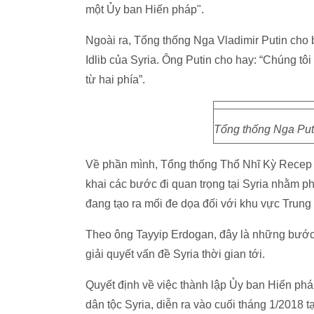
một Ủy ban Hiến pháp".
Ngoài ra, Tổng thống Nga Vladimir Putin cho bi
Idlib của Syria. Ông Putin cho hay: “Chúng tôi 
từ hai phía”.
Tổng thống Nga Put
Về phần mình, Tổng thống Thổ Nhĩ Kỳ Recep 
khai các bước đi quan trọng tại Syria nhằm p
đang tạo ra mối đe dọa đối với khu vực Trung
Theo ông Tayyip Erdogan, đây là những bước đi
giải quyết vấn đề Syria thời gian tới.
Quyết định về việc thành lập Ủy ban Hiến phá
dân tộc Syria, diễn ra vào cuối tháng 1/2018 