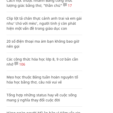
Cách học thuộc nhanh Bảng công thức
lượng giác bằng thơ, "thần chú"
17
Clip lột tả chân thực cảnh anh trai và em gái
như 'chó với mèo', người tinh ý còn phát
hiện một vấn đề trong giáo dục con
20 số điện thoại ma ám bạn không bao giờ
nên gọi
Các công thức hóa học lớp 8, 9 cơ bản cần
nhớ
106
Mẹo học thuộc Bảng tuần hoàn nguyên tố
hóa học bằng thơ, câu nói vui vẻ
Tổng hợp những status hay về cuộc sống
mang ý nghĩa thay đổi cuộc đời
Hàng ngàn người Mỹ ân hận vì tiêm vắc xin