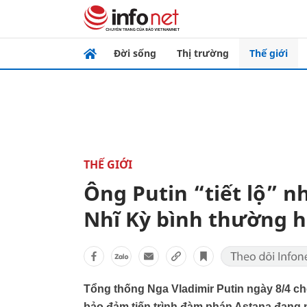
Đời sống
Thị trường
Thế giới
THẾ GIỚI
Ông Putin “tiết lộ” 
Nhĩ Kỳ bình thường h
Tổng thống Nga Vladimir Putin ngày 8/4 ch
bảo đảm tiến trình đàm phán Astana đang n