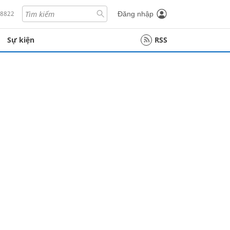
18822
Đăng nhập
Sự kiện
RSS