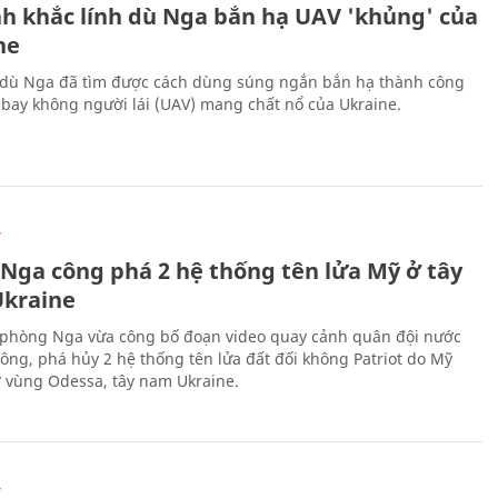
h khắc lính dù Nga bắn hạ UAV 'khủng' của
ne
 dù Nga đã tìm được cách dùng súng ngắn bắn hạ thành công
bay không người lái (UAV) mang chất nổ của Ukraine.
Ự
 Nga công phá 2 hệ thống tên lửa Mỹ ở tây
kraine
phòng Nga vừa công bố đoạn video quay cảnh quân đội nước
công, phá hủy 2 hệ thống tên lửa đất đối không Patriot do Mỹ
ở vùng Odessa, tây nam Ukraine.
Ự