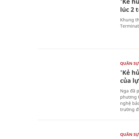
'Kẻ h
lúc 2 
Khung th
Terminato
QUÂN S
'Kẻ h
của l
Nga đã p
phương t
nghệ bảo
trường đô
QUÂN S