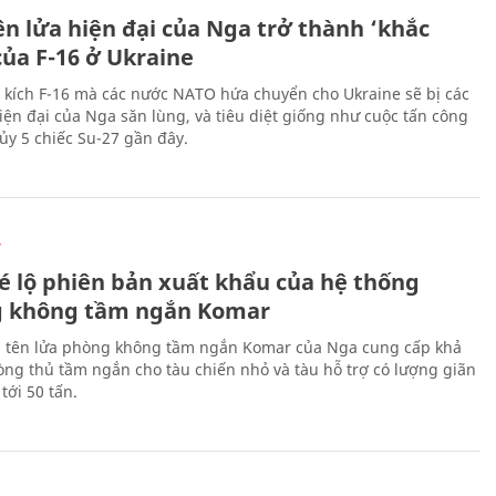
ên lửa hiện đại của Nga trở thành ‘khắc
của F-16 ở Ukraine
 kích F-16 mà các nước NATO hứa chuyển cho Ukraine sẽ bị các
hiện đại của Nga săn lùng, và tiêu diệt giống như cuộc tấn công
ủy 5 chiếc Su-27 gần đây.
Ự
é lộ phiên bản xuất khẩu của hệ thống
 không tầm ngắn Komar
 tên lửa phòng không tầm ngắn Komar của Nga cung cấp khả
ng thủ tầm ngắn cho tàu chiến nhỏ và tàu hỗ trợ có lượng giãn
tới 50 tấn.