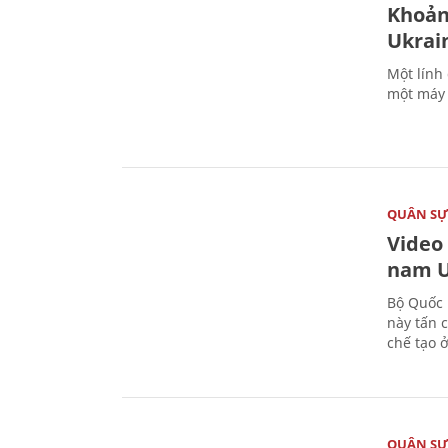
Khoản
Ukrai
Một lính
một máy 
QUÂN S
Video
nam U
Bộ Quốc 
này tấn 
chế tạo 
QUÂN S