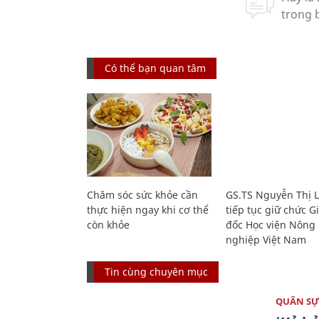
Có thể bạn quan tâm
Chăm sóc sức khỏe cần
GS.TS Nguyễn Thị 
thực hiện ngay khi cơ thể
tiếp tục giữ chức 
còn khỏe
đốc Học viện Nông
nghiệp Việt Nam
Tin cùng chuyên mục
QUÂN S