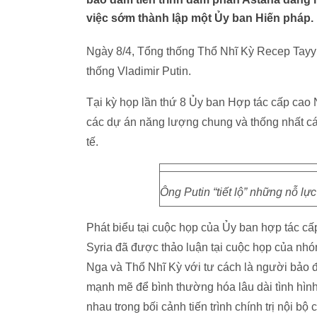
việc sớm thành lập một Ủy ban Hiến pháp.
Ngày 8/4, Tổng thống Thổ Nhĩ Kỳ Recep Tay
thống Vladimir Putin.
Tại kỳ họp lần thứ 8 Ủy ban Hợp tác cấp cao N
các dự án năng lượng chung và thống nhất c
tế.
Ông Putin “tiết lộ” những nỗ l
Phát biểu tại cuộc họp của Ủy ban hợp tác cấp
Syria đã được thảo luận tại cuộc họp của nhó
Nga và Thổ Nhĩ Kỳ với tư cách là người bảo đ
mạnh mẽ để bình thường hóa lâu dài tình hìn
nhau trong bối cảnh tiến trình chính trị nội 