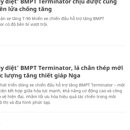
ủy diệt' BMPT Terminator chịu được cùng
tên lửa chống tăng
ân xe tăng T-90 khiến xe chiến đấu hỗ trợ tăng BMPT
r có độ bền bỉ vượt trội.
Ự
ủy diệt' BMPT Terminator, lá chắn thép mới
ực lượng tăng thiết giáp Nga
hát triển dòng xe chiến đấu hỗ trợ tăng BMPT Terminator – một
iện kết hợp giữa hỏa lực mạnh, khả năng cơ động cao và công
 vệ hiện đại, nhằm tối ưu hóa hiệu quả tác chiến trong môi
 thị và địa hình phức tạp.
Ự