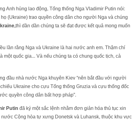
ơng Anh hùng lao động, Tổng thống Nga Vladimir Putin nói:
u họ (Ukraine) trao quyền công dân cho người Nga và chúng
kraine,
thì dần dần chúng ta sẽ đạt được kết quả mong muốn
hiều lần rằng Nga và Ukraine là hai nước anh em. Thậm chí
là một quốc gia... Và nếu chúng ta có chung quốc tịch, cả
ứng đầu nhà nước Nga khuyên Kiev “nên bắt đầu với người
hộ chiếu Ukraine cho cựu Tổng thống Gruzia và cựu thống đốc
“tước quyền công dân bất hợp pháp”.
ir Putin
đã ký một sắc lệnh nhằm đơn giản hóa thủ tục xin
c nước Cộng hòa tự xưng Donetsk và Luhansk, thuộc khu vực