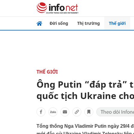
Đời sống
Thị trường
Thế giới
THẾ GIỚI
Ông Putin “đáp trả” 
quốc tịch Ukraine ch
Tổng thống Nga Vladimir Putin ngày 29/4 đ
mới đắc cử Ukraine Vladimir Zelensky liên