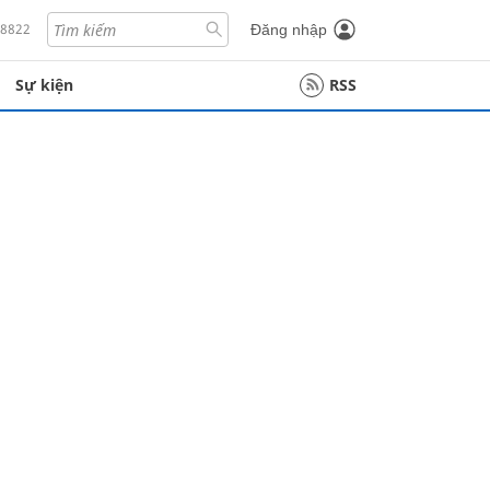
18822
Đăng nhập
Sự kiện
RSS