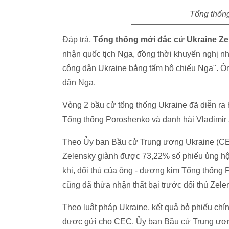
Tổng thốn
Đáp trả,
Tổng thống mới đắc cử Ukraine Ze
nhận quốc tịch Nga, đồng thời khuyến nghị nh
công dân Ukraine bằng tấm hộ chiếu Nga". Ôn
dân Nga.
Vòng 2 bầu cử tổng thống Ukraine đã diễn ra
Tổng thống Poroshenko và danh hài Vladimir 
Theo Ủy ban Bầu cử Trung ương Ukraine (CEC
Zelensky giành được 73,22% số phiếu ủng hộ 
khi, đối thủ của ông - đương kim Tổng thốn
cũng đã thừa nhận thất bại trước đối thủ Zele
Theo luật pháp Ukraine, kết quả bỏ phiếu chí
được gửi cho CEC. Ủy ban Bầu cử Trung ương