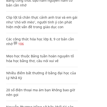
Bảng công thức đạo hàm nguyên hàm cơ
bản cần nhớ
Clip lột tả chân thực cảnh anh trai và em gái
như 'chó với mèo', người tinh ý còn phát
hiện một vấn đề trong giáo dục con
Các công thức hóa học lớp 8, 9 cơ bản cần
nhớ
106
Mẹo học thuộc Bảng tuần hoàn nguyên tố
hóa học bằng thơ, câu nói vui vẻ
Nhiều điểm bất thường ở bằng đại học của
Lý Nhã Kỳ
20 số điện thoại ma ám bạn không bao giờ
nên gọi
Nguyễn Phương Hằng sở hữu khối tài sản