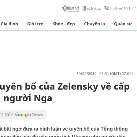
Hotline: 09161
Gia đình
Giới trẻ
Khỏe - đẹp
Chuyện lạ
Quân sự
30/04/2019 06:31 (GMT+07:00)
tuyên bố của Zelensky về cấp
o người Nga
ã bất ngờ đưa ra bình luận về tuyên bố của Tổng thống
 quan đến vấn đề cấp quốc tịch Ukraine cho người dân