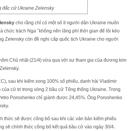
g đắc cử Ukraine Zelensky
lensky
cho rằng chỉ có một số ít người dân Ukraine muốn
à chức trách Nga "không nên lãng phí thời gian để lôi kéo
g Zelensky còn đề nghị cấp quốc tịch Ukraine cho người
 hôm Chủ nhật (21/4) vừa qua với sự tham gia của đương kim
Zelensky.
), sau khi kiểm xong 100% số phiếu, danh hài Vladimir
của cử tri trong vòng 2 bầu cử Tổng thống Ukraine. Trong
g Petro Poroshenko chỉ giành được 24,45%. Ông Poroshenko
nsky.
nh thức sẽ được công bố sau khi các văn bản kiểm phiếu
 sẽ chính thức công bố kết quả bầu cử vào ngày 30/4.