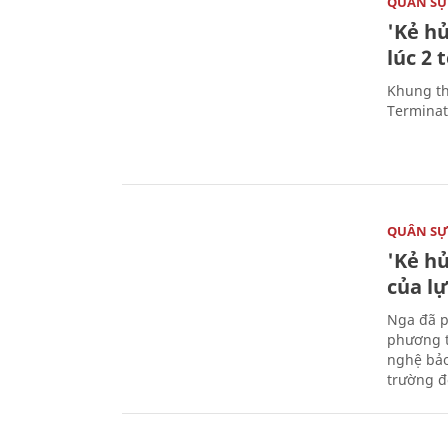
QUÂN S
'Kẻ h
lúc 2 
Khung th
Terminato
QUÂN S
'Kẻ h
của l
Nga đã p
phương t
nghệ bảo
trường đô