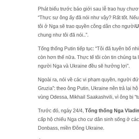
Phát biểu trước báo giới sau lễ trao huy chư
“Thực sự ông ấy đã nói như vậy? Rất tốt. Nế
tôi ở Nga sẽ trao quyền công dân cho người
U
chung như tôi đã nói..”.
Tổng thống Putin tiếp tục: “Tôi đã tuyên bố n
còn hơn thế nữa. Thực tế tôi còn tin chúng ta 
người Nga và Ukraine đều sẽ hưởng lợi”.
Ngoài ra, nói về các vi phạm quyền, người đ
Gruzia”: theo ông Putin, Ukraine nên trả lại 
vùng Odessa, Mikhail Saakashvili, vì ông bị 
Trước đó, ngày 24/4,
Tổng thống Nga Vladim
cấp hộ chiếu Nga cho cư dân sinh sống ở cá
Donbass, miền Đông Ukraine.