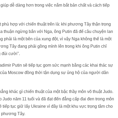
giúp dễ dàng hơn trong việc nắm bắt bản chất và cách tiếp
 phù hợp với chiến thuật trên là: khi phương Tây thận trọng
ỏa thuận ngừng bắn với Nga, ông Putin đã để câu chuyện lan
g phải là một bên của xung đột, vì vậy Nga không thể là một
ơng Tây đang phải gồng mình lên trong khi ông Putin chỉ
 đùi cười".
adimir Putin sẽ tiếp tục gom sức mạnh bằng các khai thác sự
t của Moscow đồng thời tận dụng sự ủng hộ của người dân
hẳng khác gì chiến thuật của một bậc thầy môn võ thuật Judo.
ập Judo năm 11 tuổi và đã đạt đến đẳng cấp đai đen trong môn
 tiếp tục giữ lấy Ukraine vì đây là một khu vực trọng tâm cho
i phương Tây.