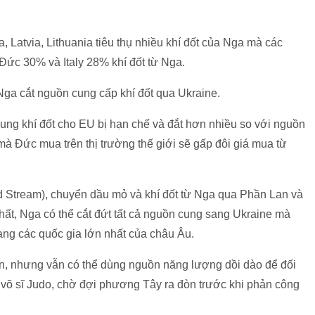
, Latvia, Lithuania tiêu thụ nhiều khí đốt của Nga mà các
Đức 30% và Italy 28% khí đốt từ Nga.
Nga cắt nguồn cung cấp khí đốt qua Ukraine.
ung khí đốt cho EU bị hạn chế và đắt hơn nhiều so với nguồn
 mà Đức mua trên thị trường thế giới sẽ gấp đôi giá mua từ
 Stream), chuyển dầu mỏ và khí đốt từ Nga qua Phần Lan và
chất, Nga có thể cắt đứt tất cả nguồn cung sang Ukraine mà
ng các quốc gia lớn nhất của châu Âu.
n, nhưng vẫn có thể dùng nguồn năng lượng dồi dào để đối
 võ sĩ Judo, chờ đợi phương Tây ra đòn trước khi phản công