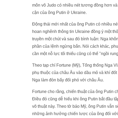
môn võ Judo có nhiều nét tương đồng hơn và 
cận của ông Putin ở Ukraine.
Động thái mới nhất của ông Putin có nhiều nét
hoan nghênh thông tin Ukraine đồng ý một th
truyền một chút và sau đó bình luận: Nga khôn
phần của lệnh ngừng bắn. Nói cách khác, phư
cần một nỗ lực tối thiểu cũng có thể "ngồi rung
Theo tạp chí Fortune (Mỹ), Tổng thống Nga Vl
phụ thuộc của châu Âu vào dầu mỏ và khí đố
Nga làm đòn bẩy đối phó với châu Âu.
Fortune cho rằng, chiến thuật của ông Putin c
Điều đó cũng dễ hiểu khi ông Putin bắt đầu t
võ thuật này. Theo tờ báo Mỹ, ông Putin vẫn sẽ
những ảnh hưởng chiến lược của ông đối vớ