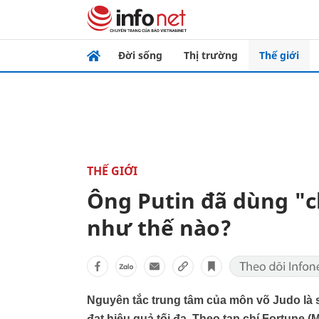
Đời sống
Thị trường
Thế giới
THẾ GIỚI
Ông Putin đã dùng "c
như thế nào?
Nguyên tắc trung tâm của môn võ Judo là s
đạt hiệu quả tối đa. Theo tạp chí Fortune (