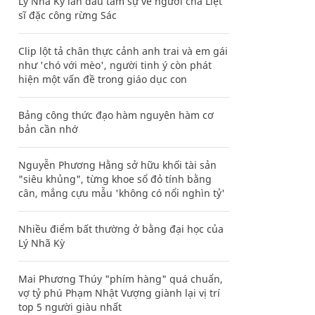
Lý Nhã Kỳ lần đầu tâm sự về người cha Liệt
sĩ đặc công rừng Sác
Clip lột tả chân thực cảnh anh trai và em gái
như 'chó với mèo', người tinh ý còn phát
hiện một vấn đề trong giáo dục con
Bảng công thức đạo hàm nguyên hàm cơ
bản cần nhớ
Nguyễn Phương Hằng sở hữu khối tài sản
"siêu khủng", từng khoe sổ đỏ tính bằng
cân, mắng cựu mẫu 'không có nổi nghìn tỷ'
Nhiều điểm bất thường ở bằng đại học của
Lý Nhã Kỳ
Mai Phương Thúy "phím hàng" quá chuẩn,
vợ tỷ phú Phạm Nhật Vượng giành lại vị trí
top 5 người giàu nhất