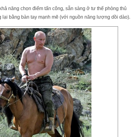
 khả năng chọn điểm tấn công, sẵn sàng ở tư thế phòng thủ
g lại bằng bàn tay mạnh mẽ (với nguồn năng lượng dồi dào).