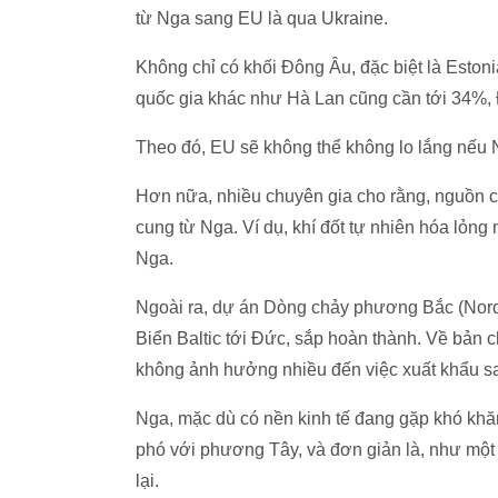
từ Nga sang EU là qua Ukraine.
Không chỉ có khối Đông Âu, đặc biệt là Estonia
quốc gia khác như Hà Lan cũng cần tới 34%, 
Theo đó, EU sẽ không thể không lo lắng nếu 
Hơn nữa, nhiều chuyên gia cho rằng, nguồn c
cung từ Nga. Ví dụ, khí đốt tự nhiên hóa lỏng
Nga.
Ngoài ra, dự án Dòng chảy phương Bắc (Nord
Biển Baltic tới Đức, sắp hoàn thành. Về bản 
không ảnh hưởng nhiều đến việc xuất khẩu sa
Nga, mặc dù có nền kinh tế đang gặp khó khă
phó với phương Tây, và đơn giản là, như một
lại.