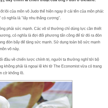
ốt lõi của môn võ Judo thể hiện ngay ở cái tên của môn phái:
” có nghĩa là "lấy nhu thắng cương".
ông phải sức mạnh. Các võ sĩ thường chỉ dùng lực cần thiết
phương, có nghĩa là đợi đối phương tấn công để từ đó ra đòn
ng đòn bẩy để tăng sức mạnh. Sử dụng toàn bộ sức mạnh
 môn võ này.
 đầu về chiến lược chính trị, người ta thường nghĩ tới bộ
g không phải là ngoại lệ khi tờ The Economist vừa có trang
n cờ khổng lồ.