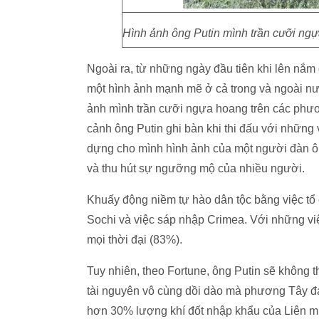
Hình ảnh ông Putin mình trần cưỡi ngựa
Ngoài ra, từ những ngày đầu tiên khi lên nắ
một hình ảnh mạnh mẽ ở cả trong và ngoài nư
ảnh mình trần cưỡi ngựa hoang trên các phươ
cảnh ông Putin ghi bàn khi thi đấu với những
dựng cho mình hình ảnh của một người đàn ô
và thu hút sự ngưỡng mộ của nhiều người.
Khuấy động niềm tự hào dân tộc bằng việc tổ
Sochi và việc sáp nhập Crimea. Với những việ
mọi thời đại (83%).
Tuy nhiên, theo Fortune, ông Putin sẽ khôn
tài nguyên vô cùng dồi dào mà phương Tây đa
hơn 30% lượng khí đốt nhập khẩu của Liên m