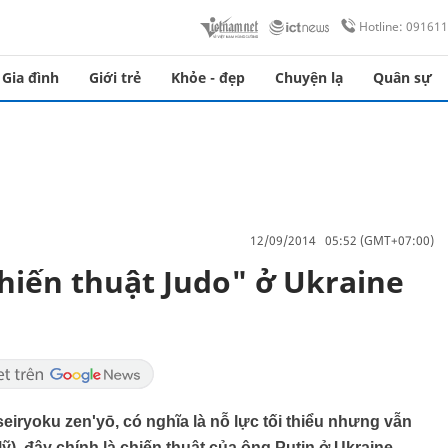
Hotline: 09161
Gia đình
Giới trẻ
Khỏe - đẹp
Chuyện lạ
Quân sự
12/09/2014 05:52 (GMT+07:00)
hiến thuật Judo" ở Ukraine
eiryoku zen'yō, có nghĩa là nỗ lực tối thiểu nhưng vẫn
Mỹ), đây chính là chiến thuật của ông Putin ở Ukraine.