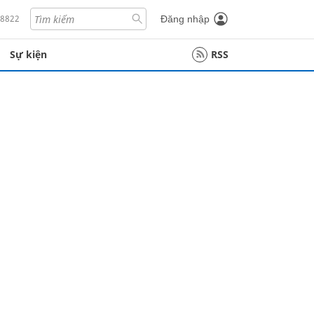
18822
Đăng nhập
Sự kiện
RSS