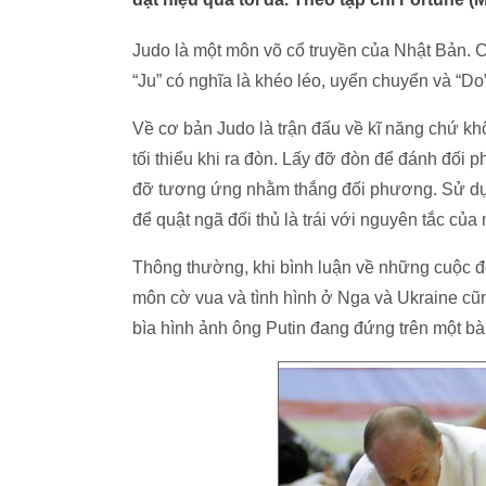
Judo là một môn võ cổ truyền của Nhật Bản. C
“Ju” có nghĩa là khéo léo, uyển chuyển và “Do
Về cơ bản Judo là trận đấu về kĩ năng chứ kh
tối thiểu khi ra đòn. Lấy đỡ đòn để đánh đối 
đỡ tương ứng nhằm thắng đối phương. Sử dụ
để quật ngã đối thủ là trái với nguyên tắc của
Thông thường, khi bình luận về những cuộc đối
môn cờ vua và tình hình ở Nga và Ukraine cũn
bìa hình ảnh ông Putin đang đứng trên một bà