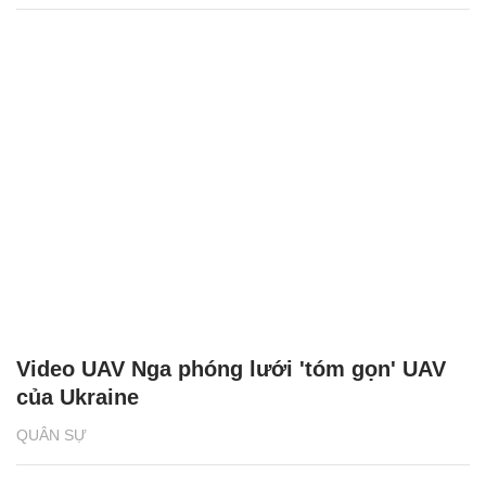
Video UAV Nga phóng lưới 'tóm gọn' UAV
của Ukraine
QUÂN SỰ