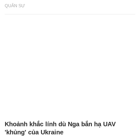
QUÂN SỰ
Khoảnh khắc lính dù Nga bắn hạ UAV
'khủng' của Ukraine