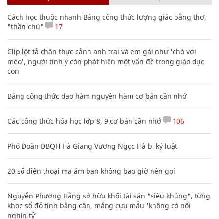
Cách học thuộc nhanh Bảng công thức lượng giác bằng thơ,
"thần chú"
17
Clip lột tả chân thực cảnh anh trai và em gái như 'chó với
mèo', người tinh ý còn phát hiện một vấn đề trong giáo dục
con
Bảng công thức đạo hàm nguyên hàm cơ bản cần nhớ
Các công thức hóa học lớp 8, 9 cơ bản cần nhớ
106
Phó Đoàn ĐBQH Hà Giang Vương Ngọc Hà bị kỷ luật
20 số điện thoại ma ám bạn không bao giờ nên gọi
Nguyễn Phương Hằng sở hữu khối tài sản "siêu khủng", từng
khoe sổ đỏ tính bằng cân, mắng cựu mẫu 'không có nổi
nghìn tỷ'