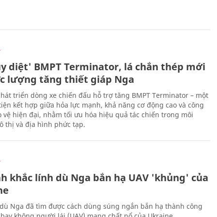
Ự
ủy diệt' BMPT Terminator, lá chắn thép mới
ực lượng tăng thiết giáp Nga
hát triển dòng xe chiến đấu hỗ trợ tăng BMPT Terminator – một
iện kết hợp giữa hỏa lực mạnh, khả năng cơ động cao và công
 vệ hiện đại, nhằm tối ưu hóa hiệu quả tác chiến trong môi
 thị và địa hình phức tạp.
Ự
h khắc lính dù Nga bắn hạ UAV 'khủng' của
ne
 dù Nga đã tìm được cách dùng súng ngắn bắn hạ thành công
bay không người lái (UAV) mang chất nổ của Ukraine.