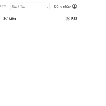
18822
Đăng nhập
Sự kiện
RSS