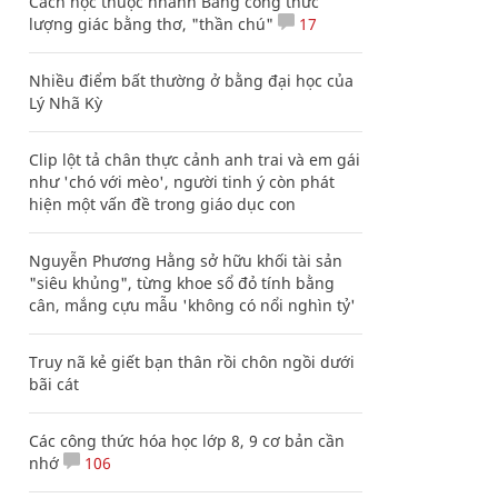
Cách học thuộc nhanh Bảng công thức
lượng giác bằng thơ, "thần chú"
17
Nhiều điểm bất thường ở bằng đại học của
Lý Nhã Kỳ
Clip lột tả chân thực cảnh anh trai và em gái
như 'chó với mèo', người tinh ý còn phát
hiện một vấn đề trong giáo dục con
Nguyễn Phương Hằng sở hữu khối tài sản
"siêu khủng", từng khoe sổ đỏ tính bằng
cân, mắng cựu mẫu 'không có nổi nghìn tỷ'
Truy nã kẻ giết bạn thân rồi chôn ngồi dưới
bãi cát
Các công thức hóa học lớp 8, 9 cơ bản cần
nhớ
106