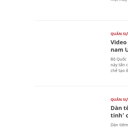
QUÂN S
Video
nam U
Bộ Quốc 
này tấn 
chế tạo 
QUÂN S
Dàn t
tinh’ 
Dàn tiêm