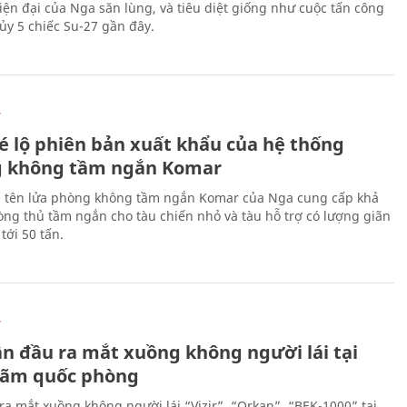
hiện đại của Nga săn lùng, và tiêu diệt giống như cuộc tấn công
ủy 5 chiếc Su-27 gần đây.
Ự
é lộ phiên bản xuất khẩu của hệ thống
 không tầm ngắn Komar
 tên lửa phòng không tầm ngắn Komar của Nga cung cấp khả
ng thủ tầm ngắn cho tàu chiến nhỏ và tàu hỗ trợ có lượng giãn
tới 50 tấn.
Ự
ần đầu ra mắt xuồng không người lái tại
 lãm quốc phòng
ra mắt xuồng không người lái “Vizir”, “Orkan”, “BEK-1000” tại