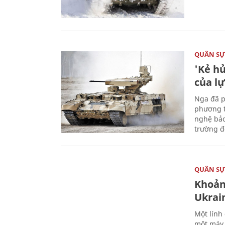
QUÂN S
'Kẻ h
của l
Nga đã p
phương t
nghệ bảo
trường đô
QUÂN S
Khoản
Ukrai
Một lính
một máy 