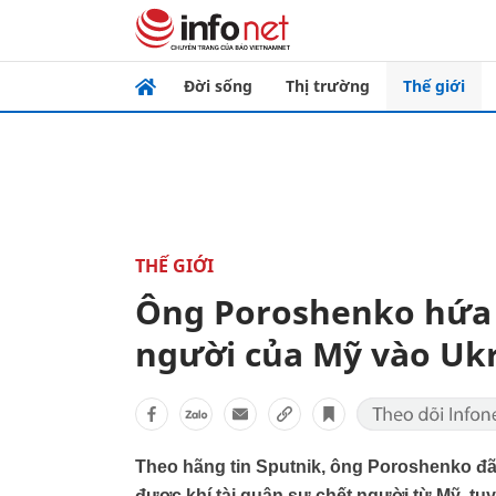
Đời sống
Thị trường
Thế giới
THẾ GIỚI
Ông Poroshenko hứa 
người của Mỹ vào Uk
Theo hãng tin Sputnik, ông Poroshenko đã 
được khí tài quân sự chết người từ Mỹ, tu