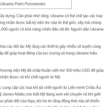
 Ukraine Petro Poroshenko.
xây dựng. Cần phải nhớ rằng, Ukraine có thể chế tạo các loại
ông nhận được bất kỳ viện trợ nào từ thế giới, vậy mà chúng
.000 người có khả năng chiến đấu rất tốt. Người dân Ukraine
hía các đối tác Mỹ rằng các thiết bị gây nhiễu vô tuyến cùng
p để giúp hoạt động của lực lượng vũ trang Ukraine hiệu
hượng viện Mỹ đã chấp thuận viện trợ 500 triệu USD để giúp
 nhận được vũ khí chết người từ Mỹ.
 cung cấp các loại khí tài chết người từ Liên minh Châu Âu
 James Mattis cho biết Mỹ đang xem xét chuyển vũ khí giết
ự phản đối của Nga, khi họ tin rằng động thái này sẽ khiến