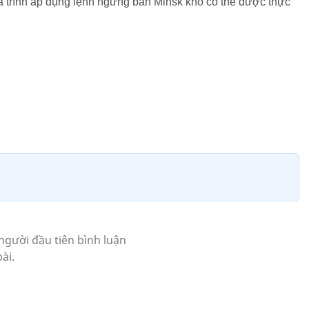
á trình áp dụng lệnh ngừng bắn Minsk khó có thể được thực