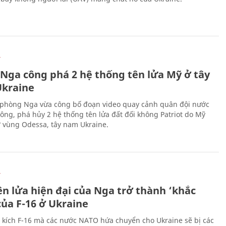
Ự
 Nga công phá 2 hệ thống tên lửa Mỹ ở tây
kraine
phòng Nga vừa công bố đoạn video quay cảnh quân đội nước
công, phá hủy 2 hệ thống tên lửa đất đối không Patriot do Mỹ
ở vùng Odessa, tây nam Ukraine.
Ự
ên lửa hiện đại của Nga trở thành ‘khắc
của F-16 ở Ukraine
 kích F-16 mà các nước NATO hứa chuyển cho Ukraine sẽ bị các