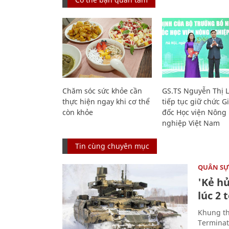
Chăm sóc sức khỏe cần
GS.TS Nguyễn Thị 
thực hiện ngay khi cơ thể
tiếp tục giữ chức 
còn khỏe
đốc Học viện Nông
nghiệp Việt Nam
Tin cùng chuyên mục
QUÂN S
'Kẻ h
lúc 2 
Khung th
Terminato