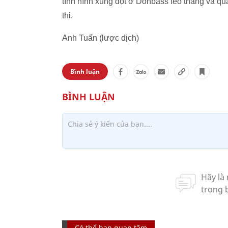
tình hình xung đột ở Donbass leo thang và qu
thi.
Anh Tuấn (lược dịch)
Bình luận
Có thể bạn quan tâm