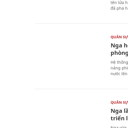
tên lửa 
đã phá h
QUÂN S
Nga h
phòng
Hệ thống
năng phò
nước lên 
QUÂN S
Nga l
triển
Nga vừa 