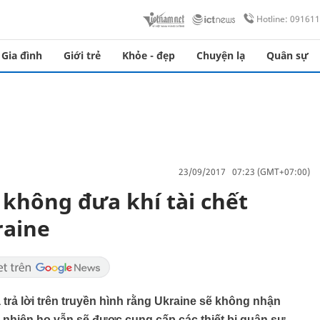
Hotline: 09161
Gia đình
Giới trẻ
Khỏe - đẹp
Chuyện lạ
Quân sự
23/09/2017 07:23 (GMT+07:00)
không đưa khí tài chết
raine
trả lời trên truyền hình rằng Ukraine sẽ không nhận
y nhiên họ vẫn sẽ được cung cấp các thiết bị quân sự