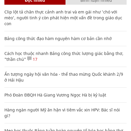
Đọc nhiều
Bình luận nhiều
Clip lột tả chân thực cảnh anh trai và em gái như 'chó với
mèo', người tinh ý còn phát hiện một vấn đề trong giáo dục
con
Bảng công thức đạo hàm nguyên hàm cơ bản cần nhớ
Cách học thuộc nhanh Bảng công thức lượng giác bằng thơ,
"thần chú"
17
Ấn tượng ngày hội văn hóa - thể thao mừng Quốc khánh 2/9
ở Hải Hậu
Phó Đoàn ĐBQH Hà Giang Vương Ngọc Hà bị kỷ luật
Hàng ngàn người Mỹ ân hận vì tiêm vắc xin HPV: Bác sĩ nói
gì?
Mẹo học thuộc Bảng tuần hoàn nguyên tố hóa học bằng thơ,