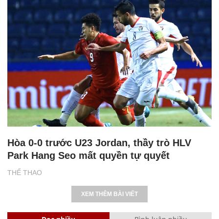
Hòa 0-0 trước U23 Jordan, thầy trò HLV
Park Hang Seo mất quyền tự quyết
THỂ THAO
XEM THÊM BÀI VIẾT