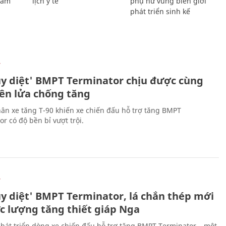
Giám
lịch y tế
phụ nữ vùng biên giới
phát triển sinh kế
Ự
ủy diệt' BMPT Terminator chịu được cùng
tên lửa chống tăng
ân xe tăng T-90 khiến xe chiến đấu hỗ trợ tăng BMPT
r có độ bền bỉ vượt trội.
Ự
ủy diệt' BMPT Terminator, lá chắn thép mới
ực lượng tăng thiết giáp Nga
hát triển dòng xe chiến đấu hỗ trợ tăng BMPT Terminator – một