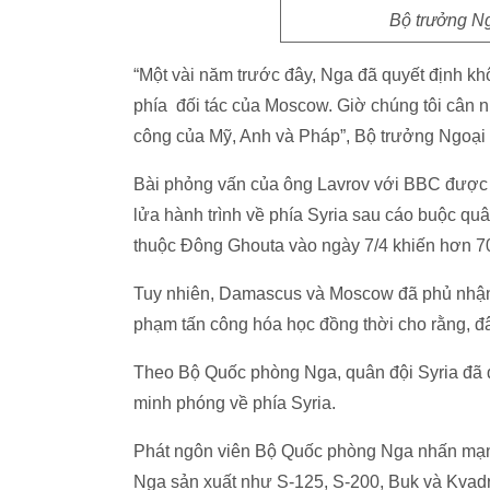
Bộ trưởng Ng
“Một vài năm trước đây, Nga đã quyết định kh
phía đối tác của Moscow. Giờ chúng tôi cân 
công của Mỹ, Anh và Pháp”, Bộ trưởng Ngoại
Bài phỏng vấn của ông Lavrov với BBC được t
lửa hành trình về phía Syria sau cáo buộc quâ
thuộc Đông Ghouta vào ngày 7/4 khiến hơn 70
Tuy nhiên, Damascus và Moscow đã phủ nhận m
phạm tấn công hóa học đồng thời cho rằng, đâ
Theo Bộ Quốc phòng Nga, quân đội Syria đã
minh phóng về phía Syria.
Phát ngôn viên Bộ Quốc phòng Nga nhấn mạnh
Nga sản xuất như S-125, S-200, Buk và Kvadr