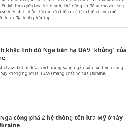
iện kết hợp giữa hỏa lực mạnh, khả năng cơ động cao và công
 vệ hiện đại, nhằm tối ưu hóa hiệu quả tác chiến trong môi
 thị và địa hình phức tạp.
Ự
h khắc lính dù Nga bắn hạ UAV 'khủng' của
ne
 dù Nga đã tìm được cách dùng súng ngắn bắn hạ thành công
bay không người lái (UAV) mang chất nổ của Ukraine.
Ự
 Nga công phá 2 hệ thống tên lửa Mỹ ở tây
kraine