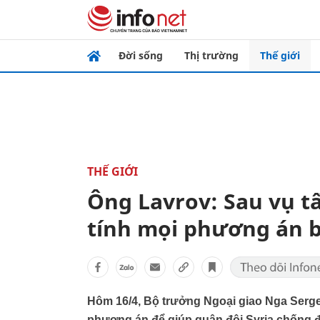
Đời sống
Thị trường
Thế giới
THẾ GIỚI
Ông Lavrov: Sau vụ t
tính mọi phương án b
Hôm 16/4, Bộ trưởng Ngoại giao Nga Serg
phương án để giúp quân đội Syria chống đỡ