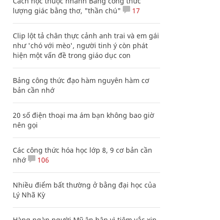
Cách học thuộc nhanh Bảng công thức
lượng giác bằng thơ, "thần chú"
17
Clip lột tả chân thực cảnh anh trai và em gái
như 'chó với mèo', người tinh ý còn phát
hiện một vấn đề trong giáo dục con
Bảng công thức đạo hàm nguyên hàm cơ
bản cần nhớ
20 số điện thoại ma ám bạn không bao giờ
nên gọi
Các công thức hóa học lớp 8, 9 cơ bản cần
nhớ
106
Nhiều điểm bất thường ở bằng đại học của
Lý Nhã Kỳ
Hàng ngàn người Mỹ ân hận vì tiêm vắc xin