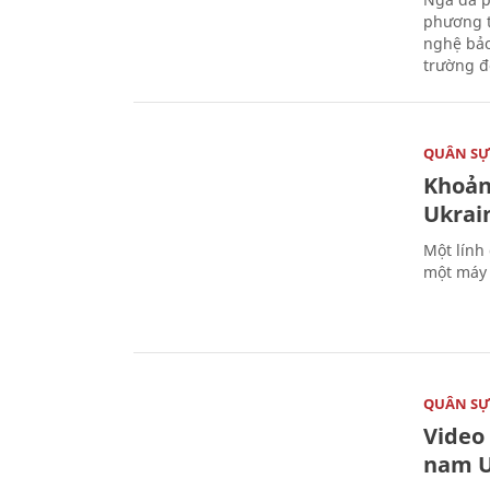
phương t
nghệ bảo
trường đô
QUÂN S
Khoản
Ukrai
Một lính
một máy 
QUÂN S
Video
nam U