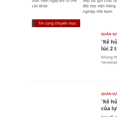
thực hiện ngay khi cơ thể
tiếp tục giữ chức 
còn khỏe
đốc Học viện Nông
nghiệp Việt Nam
Tin cùng chuyên mục
QUÂN S
'Kẻ h
lúc 2 
Khung th
Terminato
QUÂN S
'Kẻ h
của l
Nga đã p