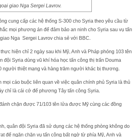
oại giao Nga Sergei Lavrov.
ông cung cấp các hệ thống S-300 cho Syria theo yêu cầu từ
nhắc mọi phương án để đảm bảo an ninh cho Syria sau vụ tấn
 giao Nga Sergei Lavrov chia sẻ với BBC.
hực hiện chỉ 2 ngày sau khi Mỹ, Anh và Pháp phóng 103 tên
n đội Syria dùng vũ khí hóa học tấn công thị trấn Douma
 người thiệt mạng và hàng trăm người khác bị thương.
ọi cáo buộc liên quan về việc quân chính phủ Syria là thủ
y chỉ là cái cớ để phương Tây tấn công Syria.
 đánh chặn được 71/103 tên lửa được Mỹ cùng các đồng
, quân đội Syria đã sử dụng các hệ thống phòng không do
at để ngăn chặn vụ tấn công bất ngờ từ phía Mỹ, Anh và