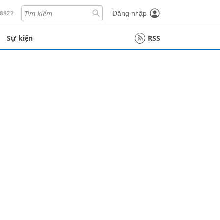
18822
Đăng nhập
Sự kiện
RSS