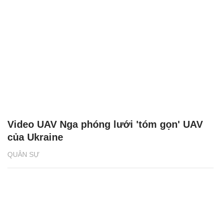
Video UAV Nga phóng lưới 'tóm gọn' UAV
của Ukraine
QUÂN SỰ