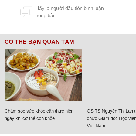
CÓ THỂ BẠN QUAN TÂM
Chăm sóc sức khỏe cần thực hiện
GS.TS Nguyễn Thị Lan ti
ngay khi cơ thể còn khỏe
chức Giám đốc Học viện
Việt Nam