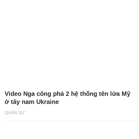
Video Nga công phá 2 hệ thống tên lửa Mỹ
ở tây nam Ukraine
QUÂN SỰ