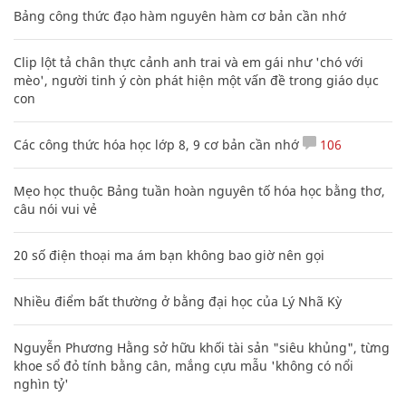
Bảng công thức đạo hàm nguyên hàm cơ bản cần nhớ
Clip lột tả chân thực cảnh anh trai và em gái như 'chó với
mèo', người tinh ý còn phát hiện một vấn đề trong giáo dục
con
Các công thức hóa học lớp 8, 9 cơ bản cần nhớ
106
Mẹo học thuộc Bảng tuần hoàn nguyên tố hóa học bằng thơ,
câu nói vui vẻ
20 số điện thoại ma ám bạn không bao giờ nên gọi
Nhiều điểm bất thường ở bằng đại học của Lý Nhã Kỳ
Nguyễn Phương Hằng sở hữu khối tài sản "siêu khủng", từng
khoe sổ đỏ tính bằng cân, mắng cựu mẫu 'không có nổi
nghìn tỷ'