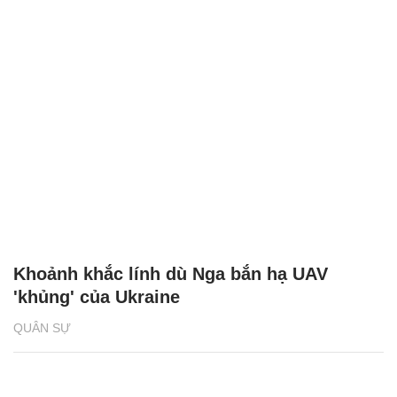
Khoảnh khắc lính dù Nga bắn hạ UAV
'khủng' của Ukraine
QUÂN SỰ