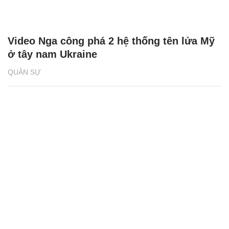
Video Nga công phá 2 hệ thống tên lửa Mỹ
ở tây nam Ukraine
QUÂN SỰ