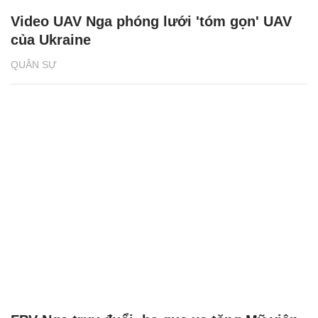
Video UAV Nga phóng lưới 'tóm gọn' UAV
của Ukraine
QUÂN SỰ