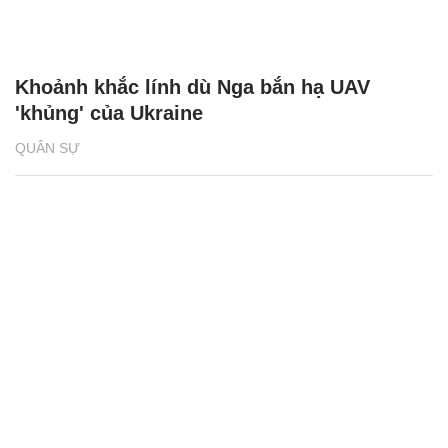
Khoảnh khắc lính dù Nga bắn hạ UAV
'khủng' của Ukraine
QUÂN SỰ