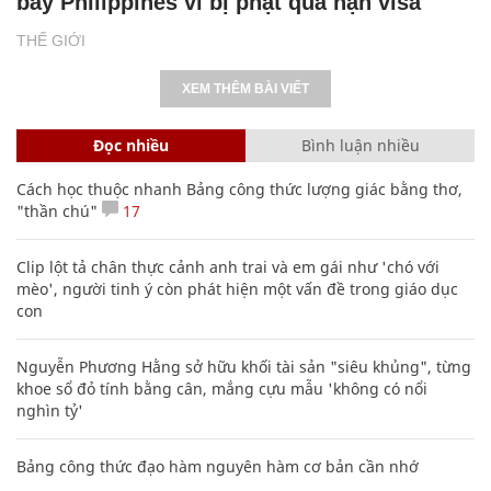
bay Philippines vì bị phạt quá hạn visa
THẾ GIỚI
XEM THÊM BÀI VIẾT
Đọc nhiều
Bình luận nhiều
Cách học thuộc nhanh Bảng công thức lượng giác bằng thơ,
"thần chú"
17
Clip lột tả chân thực cảnh anh trai và em gái như 'chó với
mèo', người tinh ý còn phát hiện một vấn đề trong giáo dục
con
Nguyễn Phương Hằng sở hữu khối tài sản "siêu khủng", từng
khoe sổ đỏ tính bằng cân, mắng cựu mẫu 'không có nổi
nghìn tỷ'
Bảng công thức đạo hàm nguyên hàm cơ bản cần nhớ