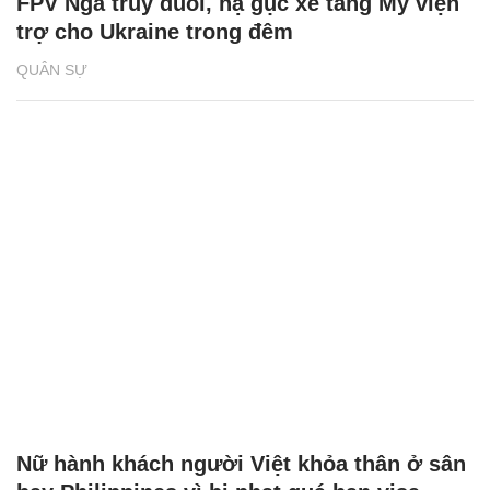
FPV Nga truy đuổi, hạ gục xe tăng Mỹ viện
trợ cho Ukraine trong đêm
QUÂN SỰ
Nữ hành khách người Việt khỏa thân ở sân