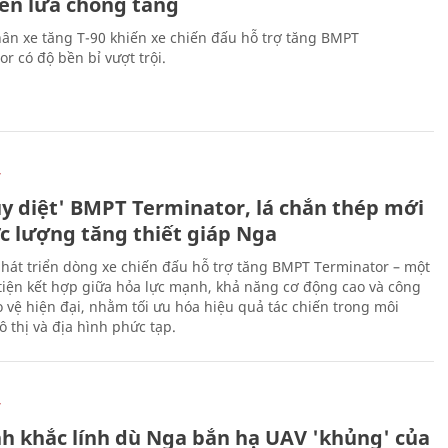
tên lửa chống tăng
ân xe tăng T-90 khiến xe chiến đấu hỗ trợ tăng BMPT
r có độ bền bỉ vượt trội.
Ự
ủy diệt' BMPT Terminator, lá chắn thép mới
ực lượng tăng thiết giáp Nga
hát triển dòng xe chiến đấu hỗ trợ tăng BMPT Terminator – một
iện kết hợp giữa hỏa lực mạnh, khả năng cơ động cao và công
 vệ hiện đại, nhằm tối ưu hóa hiệu quả tác chiến trong môi
 thị và địa hình phức tạp.
Ự
h khắc lính dù Nga bắn hạ UAV 'khủng' của