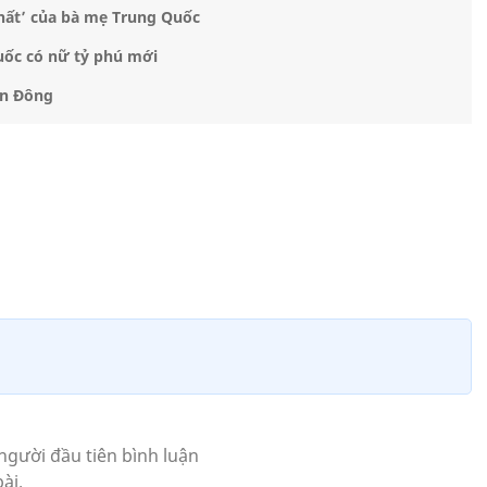
hất’ của bà mẹ Trung Quốc
Quốc có nữ tỷ phú mới
ển Đông