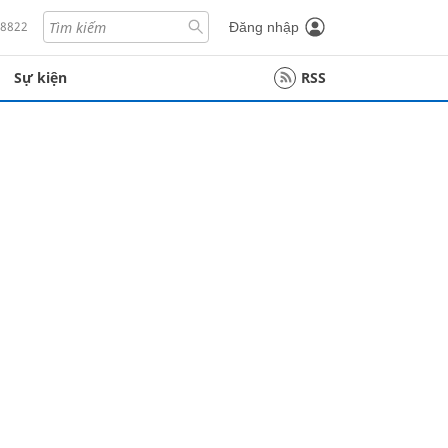
18822
Đăng nhập
Sự kiện
RSS