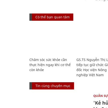
Có thể bạn quan tâm
Chăm sóc sức khỏe cần
GS.TS Nguyễn Thị 
thực hiện ngay khi cơ thể
tiếp tục giữ chức 
còn khỏe
đốc Học viện Nông
nghiệp Việt Nam
Tin cùng chuyên mục
QUÂN S
'Kẻ h