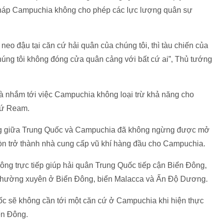
pháp Campuchia không cho phép các lực lượng quân sự
eo đậu tại căn cứ hải quân của chúng tôi, thì tàu chiến của
ng tôi không đóng cửa quân cảng với bất cứ ai”, Thủ tướng
 nhắm tới việc Campuchia không loại trừ khả năng cho
cứ Ream.
òng giữa Trung Quốc và Campuchia đã không ngừng được mở
òn trở thành nhà cung cấp vũ khí hàng đầu cho Campuchia.
ng trực tiếp giúp hải quân Trung Quốc tiếp cận Biển Đông,
g thường xuyên ở Biển Đông, biển Malacca và Ấn Độ Dương.
c sẽ không cần tới một căn cứ ở Campuchia khi hiện thực
ển Đông.