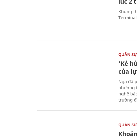
lúc 2 
Khung th
Terminato
QUÂN S
'Kẻ h
của l
Nga đã p
phương t
nghệ bảo
trường đô
QUÂN S
Khoản