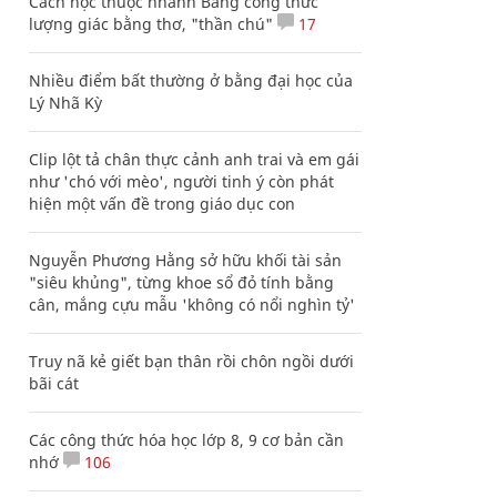
Cách học thuộc nhanh Bảng công thức
lượng giác bằng thơ, "thần chú"
17
Nhiều điểm bất thường ở bằng đại học của
Lý Nhã Kỳ
Clip lột tả chân thực cảnh anh trai và em gái
như 'chó với mèo', người tinh ý còn phát
hiện một vấn đề trong giáo dục con
Nguyễn Phương Hằng sở hữu khối tài sản
"siêu khủng", từng khoe sổ đỏ tính bằng
cân, mắng cựu mẫu 'không có nổi nghìn tỷ'
Truy nã kẻ giết bạn thân rồi chôn ngồi dưới
bãi cát
Các công thức hóa học lớp 8, 9 cơ bản cần
nhớ
106