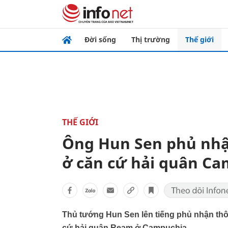
Đời sống
Thị trường
Thế giới
THẾ GIỚI
Ông Hun Sen phủ nhậ
ở căn cứ hải quân C
Thủ tướng Hun Sen lên tiếng phủ nhận thô
cứ hải quân Ream ở Campuchia.