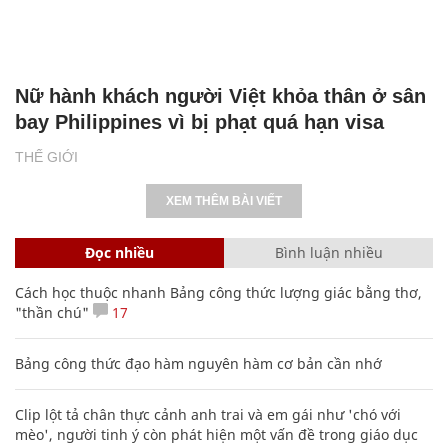
Nữ hành khách người Việt khỏa thân ở sân
bay Philippines vì bị phạt quá hạn visa
THẾ GIỚI
XEM THÊM BÀI VIẾT
Đọc nhiều
Bình luận nhiều
Cách học thuộc nhanh Bảng công thức lượng giác bằng thơ,
"thần chú"
17
Bảng công thức đạo hàm nguyên hàm cơ bản cần nhớ
Clip lột tả chân thực cảnh anh trai và em gái như 'chó với
mèo', người tinh ý còn phát hiện một vấn đề trong giáo dục