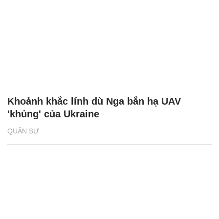
Khoảnh khắc lính dù Nga bắn hạ UAV
'khủng' của Ukraine
QUÂN SỰ