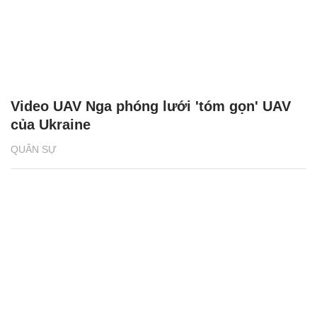
Video UAV Nga phóng lưới 'tóm gọn' UAV
của Ukraine
QUÂN SỰ