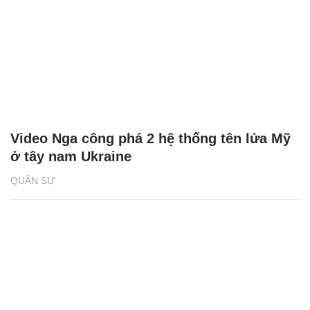
Video Nga công phá 2 hệ thống tên lửa Mỹ
ở tây nam Ukraine
QUÂN SỰ