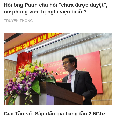
Hỏi ông Putin câu hỏi "chưa được duyệt",
nữ phóng viên bị nghỉ việc bí ẩn?
TRUYỀN THÔNG
Cục Tần số: Sắp đấu giá băng tần 2.6Ghz