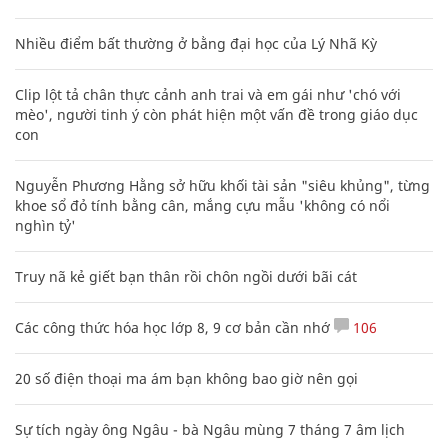
Nhiều điểm bất thường ở bằng đại học của Lý Nhã Kỳ
Clip lột tả chân thực cảnh anh trai và em gái như 'chó với
mèo', người tinh ý còn phát hiện một vấn đề trong giáo dục
con
Nguyễn Phương Hằng sở hữu khối tài sản "siêu khủng", từng
khoe sổ đỏ tính bằng cân, mắng cựu mẫu 'không có nổi
nghìn tỷ'
Truy nã kẻ giết bạn thân rồi chôn ngồi dưới bãi cát
Các công thức hóa học lớp 8, 9 cơ bản cần nhớ
106
20 số điện thoại ma ám bạn không bao giờ nên gọi
Sự tích ngày ông Ngâu - bà Ngâu mùng 7 tháng 7 âm lịch