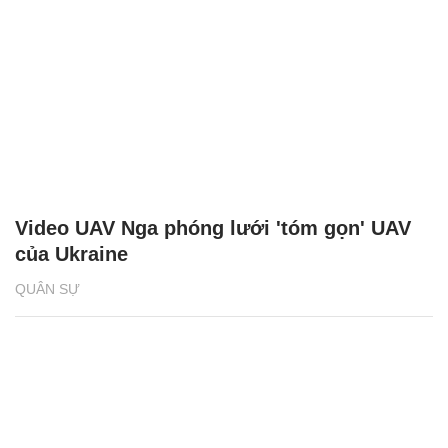
Video UAV Nga phóng lưới 'tóm gọn' UAV
của Ukraine
QUÂN SỰ