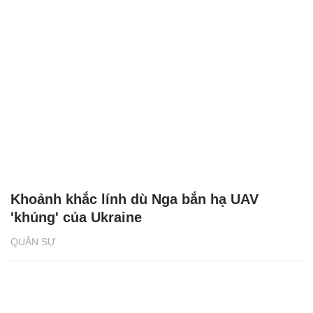
Khoảnh khắc lính dù Nga bắn hạ UAV
'khủng' của Ukraine
QUÂN SỰ