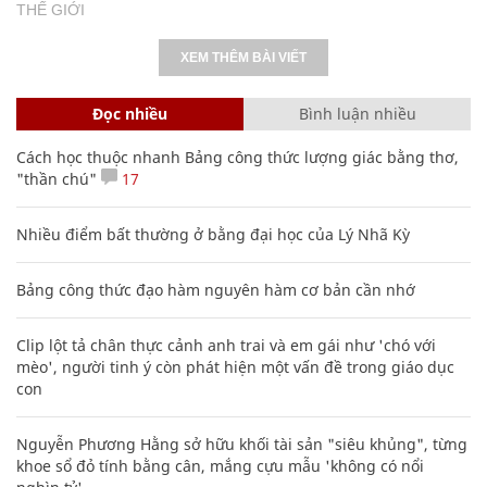
THẾ GIỚI
XEM THÊM BÀI VIẾT
Đọc nhiều
Bình luận nhiều
Cách học thuộc nhanh Bảng công thức lượng giác bằng thơ,
"thần chú"
17
Nhiều điểm bất thường ở bằng đại học của Lý Nhã Kỳ
Bảng công thức đạo hàm nguyên hàm cơ bản cần nhớ
Clip lột tả chân thực cảnh anh trai và em gái như 'chó với
mèo', người tinh ý còn phát hiện một vấn đề trong giáo dục
con
Nguyễn Phương Hằng sở hữu khối tài sản "siêu khủng", từng
khoe sổ đỏ tính bằng cân, mắng cựu mẫu 'không có nổi