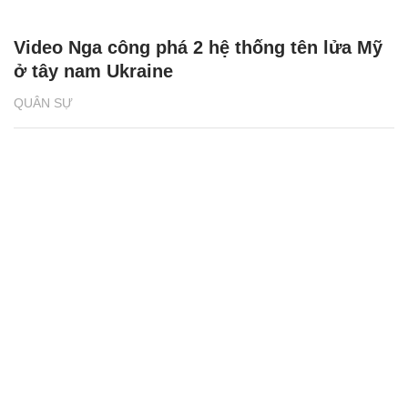
Video Nga công phá 2 hệ thống tên lửa Mỹ
ở tây nam Ukraine
QUÂN SỰ