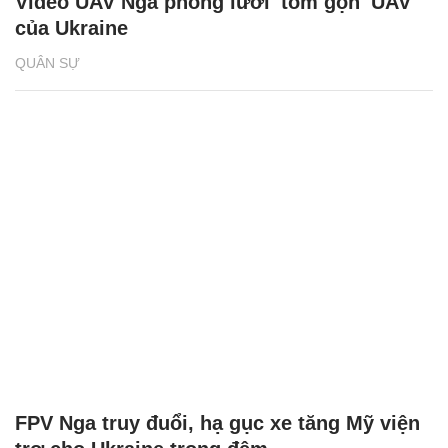
Video UAV Nga phóng lưới 'tóm gọn' UAV
của Ukraine
QUÂN SỰ
FPV Nga truy đuổi, hạ gục xe tăng Mỹ viện