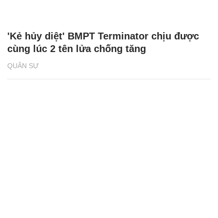
'Kẻ hủy diệt' BMPT Terminator chịu được
cùng lúc 2 tên lửa chống tăng
QUÂN SỰ