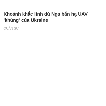
Khoảnh khắc lính dù Nga bắn hạ UAV
'khủng' của Ukraine
QUÂN SỰ