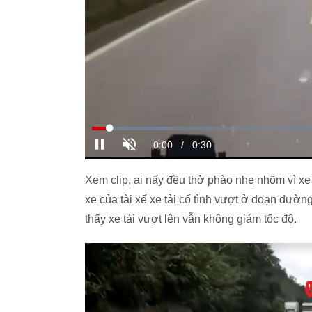
Xem clip, ai nấy đều thở phào nhẹ nhõm vì xe 
xe của tài xế xe tải cố tình vượt ở đoạn đườ
thấy xe tải vượt lên vẫn không giảm tốc độ.