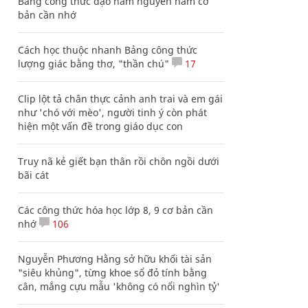
Bảng công thức đạo hàm nguyên hàm cơ
bản cần nhớ
Cách học thuộc nhanh Bảng công thức
lượng giác bằng thơ, "thần chú"
17
Clip lột tả chân thực cảnh anh trai và em gái
như 'chó với mèo', người tinh ý còn phát
hiện một vấn đề trong giáo dục con
Truy nã kẻ giết bạn thân rồi chôn ngồi dưới
bãi cát
Các công thức hóa học lớp 8, 9 cơ bản cần
nhớ
106
Nguyễn Phương Hằng sở hữu khối tài sản
"siêu khủng", từng khoe sổ đỏ tính bằng
cân, mắng cựu mẫu 'không có nổi nghìn tỷ'