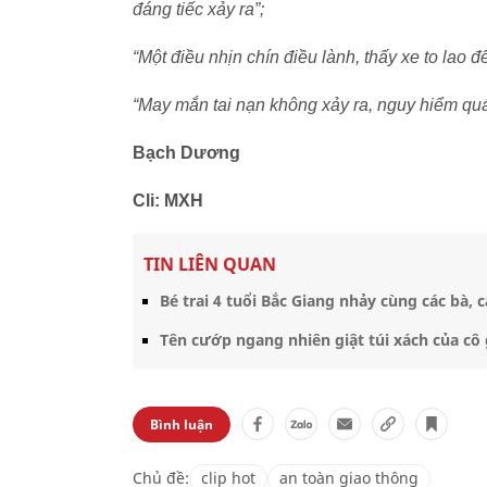
đáng tiếc xảy ra”;
“Một điều nhịn chín điều lành, thấy xe to lao đ
“May mắn tai nạn không xảy ra, nguy hiểm quá
Bạch Dương
Cli: MXH
TIN LIÊN QUAN
Bé trai 4 tuổi Bắc Giang nhảy cùng các bà,
Tên cướp ngang nhiên giật túi xách của cô
Bình luận
Chủ đề:
clip hot
an toàn giao thông