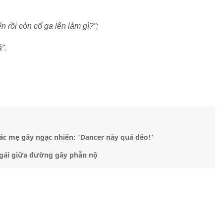
ến rồi còn cố ga lên làm gì?”;
”.
 các mẹ gây ngạc nhiên: 'Dancer này quá dẻo!’
 gái giữa đường gây phẫn nộ