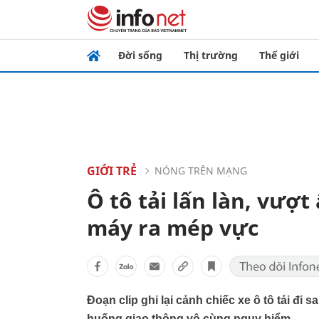
Đời sống
Thị trường
Thế giới
GIỚI TRẺ
NÓNG TRÊN MẠNG
Ô tô tải lấn làn, vượ
máy ra mép vực
Đoạn clip ghi lại cảnh chiếc xe ô tô tải đi 
huống giao thông vô cùng nguy hiểm.