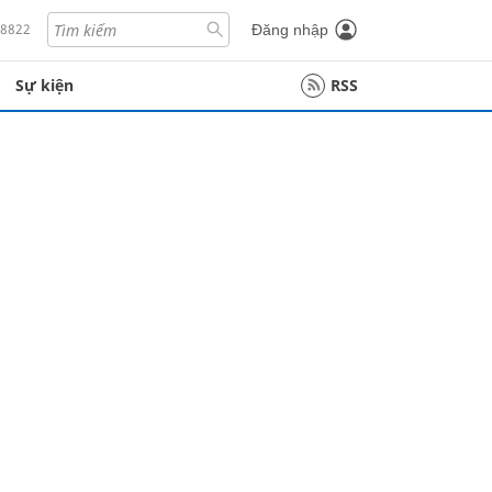
18822
Đăng nhập
Sự kiện
RSS