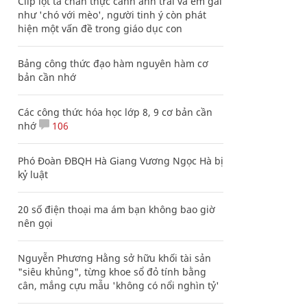
Clip lột tả chân thực cảnh anh trai và em gái
như 'chó với mèo', người tinh ý còn phát
hiện một vấn đề trong giáo dục con
Bảng công thức đạo hàm nguyên hàm cơ
bản cần nhớ
Các công thức hóa học lớp 8, 9 cơ bản cần
nhớ
106
Phó Đoàn ĐBQH Hà Giang Vương Ngọc Hà bị
kỷ luật
20 số điện thoại ma ám bạn không bao giờ
nên gọi
Nguyễn Phương Hằng sở hữu khối tài sản
"siêu khủng", từng khoe sổ đỏ tính bằng
cân, mắng cựu mẫu 'không có nổi nghìn tỷ'