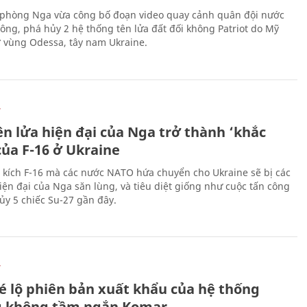
phòng Nga vừa công bố đoạn video quay cảnh quân đội nước
công, phá hủy 2 hệ thống tên lửa đất đối không Patriot do Mỹ
ở vùng Odessa, tây nam Ukraine.
Ự
ên lửa hiện đại của Nga trở thành ‘khắc
của F-16 ở Ukraine
 kích F-16 mà các nước NATO hứa chuyển cho Ukraine sẽ bị các
hiện đại của Nga săn lùng, và tiêu diệt giống như cuộc tấn công
ủy 5 chiếc Su-27 gần đây.
Ự
é lộ phiên bản xuất khẩu của hệ thống
 không tầm ngắn Komar