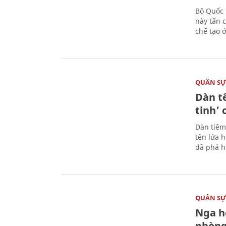
Bộ Quốc 
này tấn 
chế tạo 
QUÂN S
Dàn t
tinh’ 
Dàn tiêm
tên lửa 
đã phá h
QUÂN S
Nga h
phòng