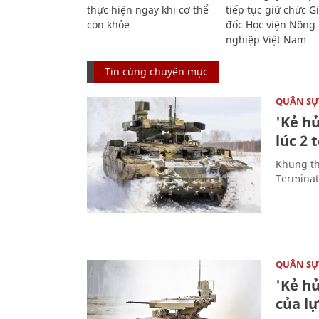
thực hiện ngay khi cơ thể
tiếp tục giữ chức 
còn khỏe
đốc Học viện Nông
nghiệp Việt Nam
Tin cùng chuyên mục
QUÂN S
'Kẻ h
lúc 2 
Khung th
Terminato
QUÂN S
'Kẻ h
của l