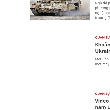
Nga đã p
phương t
nghệ bảo
trường đô
QUÂN S
Khoản
Ukrai
Một lính
một máy 
QUÂN S
Video
nam U