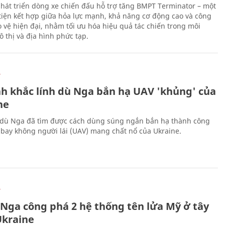
hát triển dòng xe chiến đấu hỗ trợ tăng BMPT Terminator – một
iện kết hợp giữa hỏa lực mạnh, khả năng cơ động cao và công
 vệ hiện đại, nhằm tối ưu hóa hiệu quả tác chiến trong môi
 thị và địa hình phức tạp.
Ự
h khắc lính dù Nga bắn hạ UAV 'khủng' của
ne
 dù Nga đã tìm được cách dùng súng ngắn bắn hạ thành công
bay không người lái (UAV) mang chất nổ của Ukraine.
Ự
 Nga công phá 2 hệ thống tên lửa Mỹ ở tây
kraine