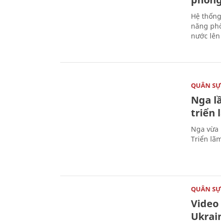
Hệ thống
năng phò
nước lên 
QUÂN S
Nga l
triển
Nga vừa 
Triển lã
QUÂN S
Video
Ukrai