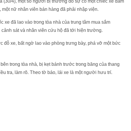
(30/4), một số người bị thương do sự cố một chiếc xe đâm
 một nữ nhân viên bán hàng đã phải nhập viện.
c xe đã lao vào trong tòa nhà của trung tâm mua sắm
cảnh sát và nhân viên cứu hộ đã tới hiện trường.
 vực đỗ xe, bất ngờ lao vào phòng trưng bày, phá vỡ một bức
bên trong tòa nhà, bị kẹt bánh trước trong băng của thang
 tra, làm rõ. Theo tờ báo, lái xe là một người hưu trí.