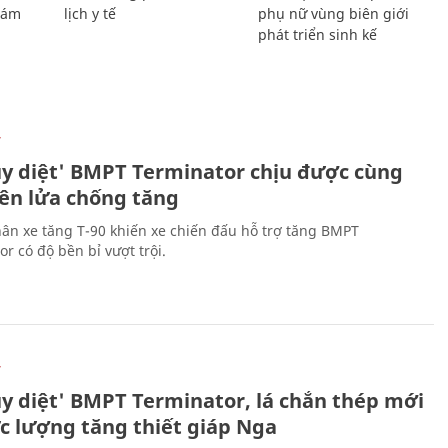
Giám
lịch y tế
phụ nữ vùng biên giới
phát triển sinh kế
Ự
ủy diệt' BMPT Terminator chịu được cùng
tên lửa chống tăng
ân xe tăng T-90 khiến xe chiến đấu hỗ trợ tăng BMPT
r có độ bền bỉ vượt trội.
Ự
ủy diệt' BMPT Terminator, lá chắn thép mới
ực lượng tăng thiết giáp Nga