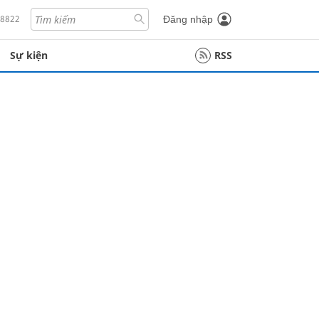
18822
Đăng nhập
Sự kiện
RSS