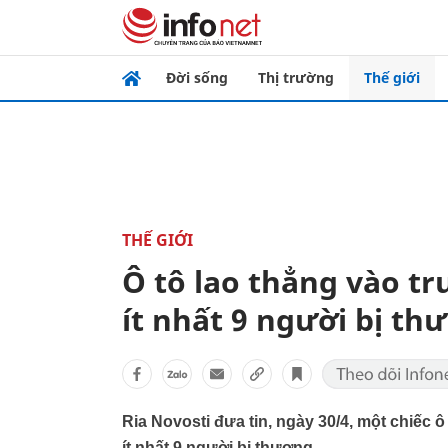
Đời sống
Thị trường
Thế giới
THẾ GIỚI
Ô tô lao thẳng vào 
ít nhất 9 người bị thư
Ria Novosti đưa tin, ngày 30/4, một chiếc 
ít nhất 9 người bị thương.