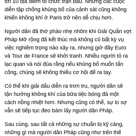
tới 10 địa điểm tổ chức trận đấu. Nhưng các cuộc
diễn tập chống khủng bố của cảnh sát cũng không
khiến không khí ở Paris trở nên dễ chịu hơn.
Người dân đã thờ phào nhẹ nhõm khi Giải Quần vợt
Pháp Mở rộng đã kết thúc mà không có bất kỳ vụ
việc nghiêm trọng nào xảy ra, nhưng giờ đây Euro
và Tour de France sẽ khởi tranh. Nhiều người tỏ ra
lạc quan và nói đùa rằng nếu khủng bố muốn tấn
công, chúng sẽ không thiếu cơ hội để ra tay.
Có thể khi giải dấu diễn ra trơn tru, người dân sẽ
tận hưởng không khí của bữa tiệc bóng đá một
cách nồng nhiệt hơn. Nhưng cũng có thể, sự lo sợ
vẫn sẽ tiếp tục đeo bám lấy người dân Pháp.
Sau cùng, sau tất cả những sự chuẩn bị kỹ càng,
những gì mà người dân Pháp cũng như trên thế