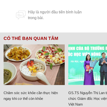
CÓ THỂ BẠN QUAN TÂM
Chăm sóc sức khỏe cần thực hiện
GS.TS Nguyễn Thị Lan ti
ngay khi cơ thể còn khỏe
chức Giám đốc Học viện
Việt Nam