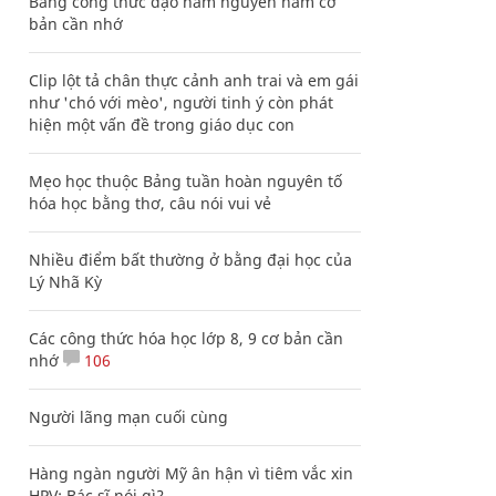
Bảng công thức đạo hàm nguyên hàm cơ
bản cần nhớ
Clip lột tả chân thực cảnh anh trai và em gái
như 'chó với mèo', người tinh ý còn phát
hiện một vấn đề trong giáo dục con
Mẹo học thuộc Bảng tuần hoàn nguyên tố
hóa học bằng thơ, câu nói vui vẻ
Nhiều điểm bất thường ở bằng đại học của
Lý Nhã Kỳ
Các công thức hóa học lớp 8, 9 cơ bản cần
nhớ
106
Người lãng mạn cuối cùng
Hàng ngàn người Mỹ ân hận vì tiêm vắc xin
HPV: Bác sĩ nói gì?