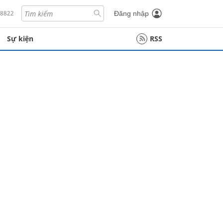
18822
Đăng nhập
Sự kiện
RSS