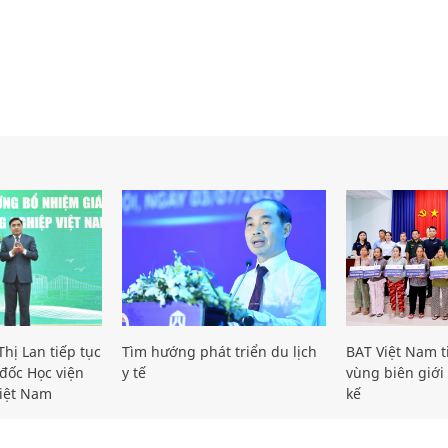
hị Lan tiếp tục
Tìm hướng phát triển du lịch
BAT Việt Nam t
đốc Học viện
y tế
vùng biên giới 
iệt Nam
kế