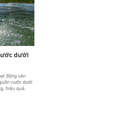
nước dưới
oạt động sản
nguồn nước dưới
g, hiệu quả.