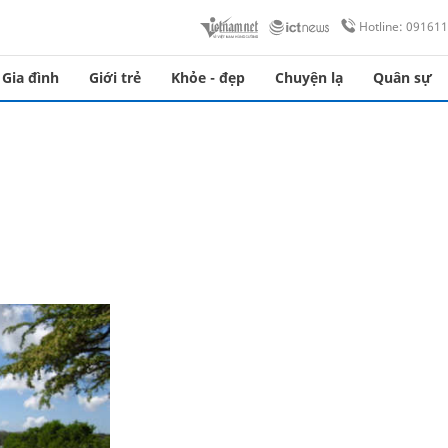
Hotline: 09161
Gia đình
Giới trẻ
Khỏe - đẹp
Chuyện lạ
Quân sự