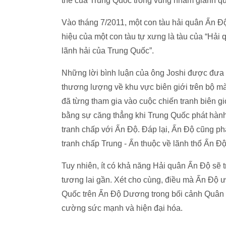
thế của Trung Quốc trong vùng nhằm giành quy
Vào tháng 7/2011, một con tàu hải quân Ấn Đ
hiệu của một con tàu tự xưng là tàu của “Hải
lãnh hải của Trung Quốc”.
Những lời bình luận của ông Joshi được đưa 
thương lượng về khu vực biên giới trên bộ m
đã từng tham gia vào cuộc chiến tranh biên g
bằng sự căng thẳng khi Trung Quốc phát hành
tranh chấp với Ấn Độ. Đáp lại, Ấn Độ cũng ph
tranh chấp Trung - Ấn thuộc về lãnh thổ Ấn Độ
Tuy nhiên, ít có khả năng Hải quân Ấn Độ sẽ t
tương lai gần. Xét cho cùng, điều mà Ấn Độ ưu
Quốc trên Ấn Độ Dương trong bối cảnh Quân 
cường sức mạnh và hiện đại hóa.