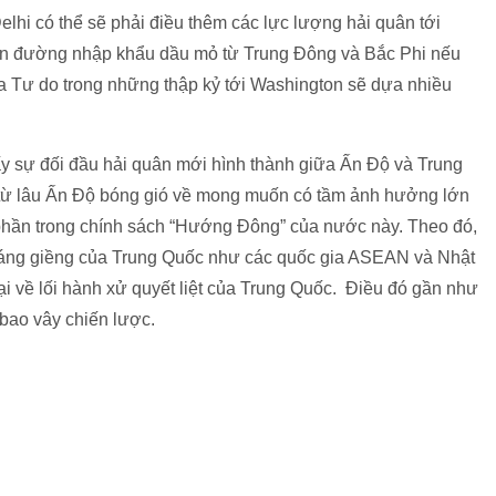
lhi có thể sẽ phải điều thêm các lực lượng hải quân tới
uyến đường nhập khẩu dầu mỏ từ Trung Đông và Bắc Phi nếu
Ba Tư do trong những thập kỷ tới Washington sẽ dựa nhiều
ấy sự đối đầu hải quân mới hình thành giữa Ấn Độ và Trung
từ lâu Ấn Độ bóng gió về mong muốn có tầm ảnh hưởng lớn
hần trong chính sách “Hướng Đông” của nước này. Theo đó,
láng giềng của Trung Quốc như các quốc gia ASEAN và Nhật
 về lối hành xử quyết liệt của Trung Quốc. Điều đó gần như
 bao vây chiến lược.