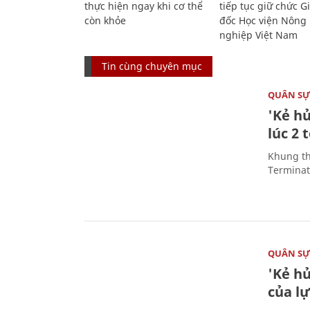
thực hiện ngay khi cơ thể
tiếp tục giữ chức 
còn khỏe
đốc Học viện Nông
nghiệp Việt Nam
Tin cùng chuyên mục
QUÂN S
'Kẻ h
lúc 2 
Khung th
Terminato
QUÂN S
'Kẻ h
của l