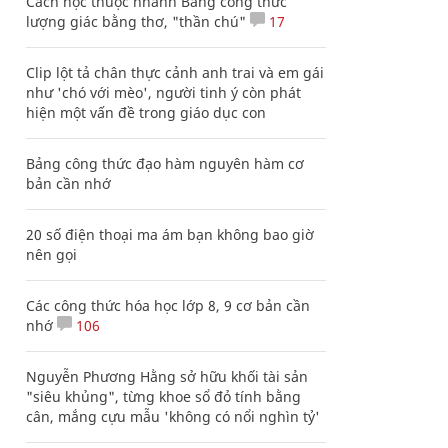
Cách học thuộc nhanh Bảng công thức
lượng giác bằng thơ, "thần chú"
17
Clip lột tả chân thực cảnh anh trai và em gái
như 'chó với mèo', người tinh ý còn phát
hiện một vấn đề trong giáo dục con
Bảng công thức đạo hàm nguyên hàm cơ
bản cần nhớ
20 số điện thoại ma ám bạn không bao giờ
nên gọi
Các công thức hóa học lớp 8, 9 cơ bản cần
nhớ
106
Nguyễn Phương Hằng sở hữu khối tài sản
"siêu khủng", từng khoe sổ đỏ tính bằng
cân, mắng cựu mẫu 'không có nổi nghìn tỷ'