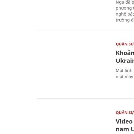
Nga đã p
phương t
nghệ bảo
trường đô
QUÂN S
Khoản
Ukrai
Một lính
một máy 
QUÂN S
Video
nam U