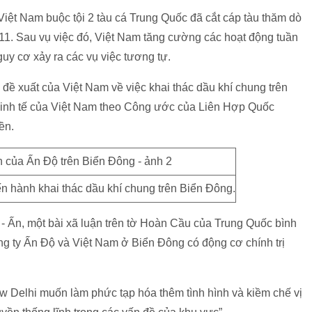
iệt Nam buộc tội 2 tàu cá Trung Quốc đã cắt cáp tàu thăm dò
11. Sau vụ việc đó, Việt Nam tăng cường các hoạt động tuần
guy cơ xảy ra các vụ việc tương tự.
đề xuất của Việt Nam về việc khai thác dầu khí chung trên
kinh tế của Việt Nam theo Công ước của Liên Hợp Quốc
ền.
iến hành khai thác dầu khí chung trên Biển Đông.
 - Ấn, một bài xã luận trên tờ Hoàn Cầu của Trung Quốc bình
ông ty Ấn Độ và Việt Nam ở Biển Đông có động cơ chính trị
w Delhi muốn làm phức tạp hóa thêm tình hình và kiềm chế vị