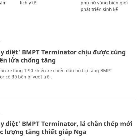
Giám
lịch y tế
phụ nữ vùng biên giới
phát triển sinh kế
Ự
ủy diệt' BMPT Terminator chịu được cùng
tên lửa chống tăng
ân xe tăng T-90 khiến xe chiến đấu hỗ trợ tăng BMPT
r có độ bền bỉ vượt trội.
Ự
ủy diệt' BMPT Terminator, lá chắn thép mới
ực lượng tăng thiết giáp Nga