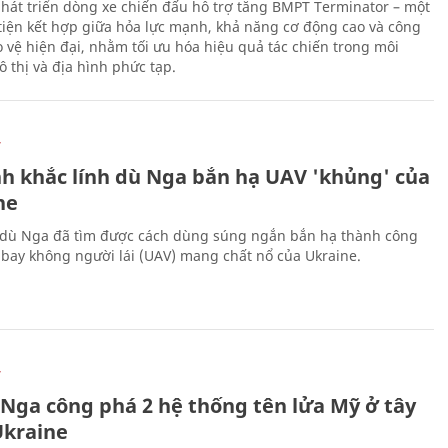
hát triển dòng xe chiến đấu hỗ trợ tăng BMPT Terminator – một
iện kết hợp giữa hỏa lực mạnh, khả năng cơ động cao và công
 vệ hiện đại, nhằm tối ưu hóa hiệu quả tác chiến trong môi
 thị và địa hình phức tạp.
Ự
h khắc lính dù Nga bắn hạ UAV 'khủng' của
ne
 dù Nga đã tìm được cách dùng súng ngắn bắn hạ thành công
bay không người lái (UAV) mang chất nổ của Ukraine.
Ự
 Nga công phá 2 hệ thống tên lửa Mỹ ở tây
kraine