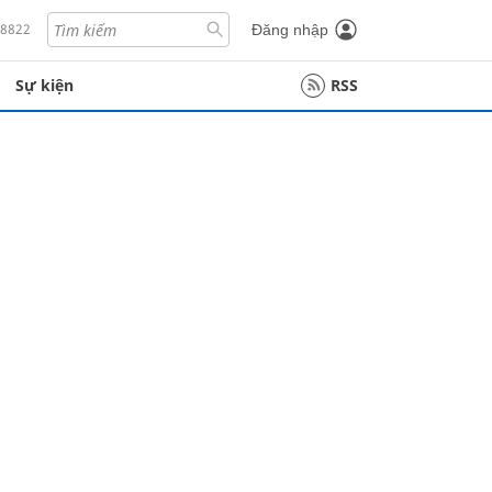
18822
Đăng nhập
Sự kiện
RSS