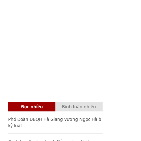
Đọc nhiều
Bình luận nhiều
Phó Đoàn ĐBQH Hà Giang Vương Ngọc Hà bị
kỷ luật