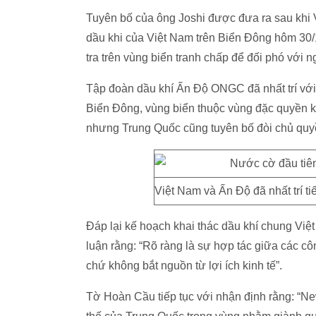
Tuyên bố của ông Joshi được đưa ra sau khi V
dầu khi của Việt Nam trên Biển Đông hôm 30/
tra trên vùng biển tranh chấp để đối phó với n
Tập đoàn dầu khí Ấn Độ ONGC đã nhất trí với 
Biển Đông, vùng biển thuộc vùng đặc quyền 
nhưng Trung Quốc cũng tuyên bố đòi chủ quy
Việt Nam và Ấn Độ đã nhất trí t
Đáp lại kế hoạch khai thác dầu khí chung Việt
luận rằng: “Rõ ràng là sự hợp tác giữa các c
chứ không bắt nguồn từ lợi ích kinh tế”.
Tờ Hoàn Cầu tiếp tục với nhận định rằng: “Ne