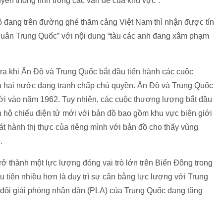
ền thống lĩnh trong các vấn đề của khu vực”.
ộ đang trên đường ghé thăm cảng Việt Nam thì nhận được tín
 quân Trung Quốc” với nội dung “tàu các anh đang xâm phạm
ra khi Ấn Độ và Trung Quốc bắt đầu tiến hành các cuộc
à hai nước đang tranh chấp chủ quyền. Ấn Độ và Trung Quốc
iới vào năm 1962. Tuy nhiên, các cuộc thương lượng bắt đầu
 hộ chiếu điện tử mới với bản đồ bao gồm khu vực biên giới
át hành thị thực của riêng mình với bản đồ cho thấy vùng
.
rở thành một lực lượng đóng vai trò lớn trên Biển Đông trong
 tiên nhiều hơn là duy trì sự cân bằng lực lượng với Trung
đội giải phóng nhân dân (PLA) của Trung Quốc đang tăng