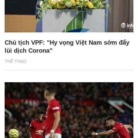
Chủ tịch VPF: "Hy vọng Việt Nam sớm đẩy
lùi dịch Corona"
THỂ THAO