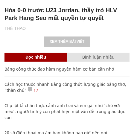
Hòa 0-0 trước U23 Jordan, thầy trò HLV
Park Hang Seo mất quyền tự quyết
THỂ THAO
XEM THÊM BÀI VIẾT
Đọc nhiều
Bình luận nhiều
Bảng công thức đạo hàm nguyên hàm cơ bản cần nhớ
Cách học thuộc nhanh Bảng công thức lượng giác bằng thơ,
"thần chú"
17
Clip lột tả chân thực cảnh anh trai và em gái như 'chó với
mèo', người tinh ý còn phát hiện một vấn đề trong giáo dục
con
20 số điện thoại ma ám bạn không bao giờ nên gọi