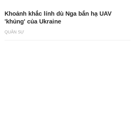
Khoảnh khắc lính dù Nga bắn hạ UAV
'khủng' của Ukraine
QUÂN SỰ