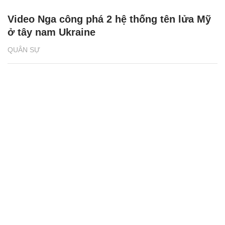
Video Nga công phá 2 hệ thống tên lửa Mỹ
ở tây nam Ukraine
QUÂN SỰ