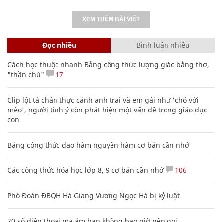
XEM THÊM BÀI VIẾT
Đọc nhiều
Bình luận nhiều
Cách học thuộc nhanh Bảng công thức lượng giác bằng thơ,
"thần chú"
17
Clip lột tả chân thực cảnh anh trai và em gái như 'chó với
mèo', người tinh ý còn phát hiện một vấn đề trong giáo dục
con
Bảng công thức đạo hàm nguyên hàm cơ bản cần nhớ
Các công thức hóa học lớp 8, 9 cơ bản cần nhớ
106
Phó Đoàn ĐBQH Hà Giang Vương Ngọc Hà bị kỷ luật
20 số điện thoại ma ám bạn không bao giờ nên gọi