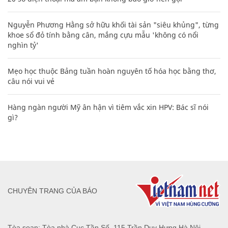
Nguyễn Phương Hằng sở hữu khối tài sản "siêu khủng", từng
khoe sổ đỏ tính bằng cân, mắng cựu mẫu 'không có nổi
nghìn tỷ'
Mẹo học thuộc Bảng tuần hoàn nguyên tố hóa học bằng thơ,
câu nói vui vẻ
Hàng ngàn người Mỹ ân hận vì tiêm vắc xin HPV: Bác sĩ nói
gì?
CHUYÊN TRANG CỦA BÁO
Tòa soạn: Tòa nhà Cục Tần Số, 115 Trần Duy Hưng Hà Nội