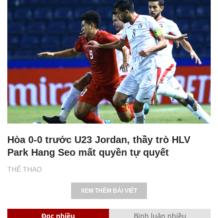
Hòa 0-0 trước U23 Jordan, thầy trò HLV
Park Hang Seo mất quyền tự quyết
THỂ THAO
XEM THÊM BÀI VIẾT
Đọc nhiều
Bình luận nhiều