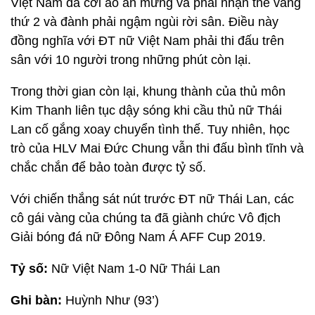
Việt Nam đã cởi áo ăn mừng và phải nhận thẻ vàng
thứ 2 và đành phải ngậm ngùi rời sân. Điều này
đồng nghĩa với ĐT nữ Việt Nam phải thi đấu trên
sân với 10 người trong những phút còn lại.
Trong thời gian còn lại, khung thành của thủ môn
Kim Thanh liên tục dậy sóng khi cầu thủ nữ Thái
Lan cố gắng xoay chuyển tình thế. Tuy nhiên, học
trò của HLV Mai Đức Chung vẫn thi đấu bình tĩnh và
chắc chắn để bảo toàn được tỷ số.
Với chiến thắng sát nút trước ĐT nữ Thái Lan, các
cô gái vàng của chúng ta đã giành chức Vô địch
Giải bóng đá nữ Đông Nam Á AFF Cup 2019.
Tỷ số:
Nữ Việt Nam 1-0 Nữ Thái Lan
Ghi bàn:
Huỳnh Như (93’)