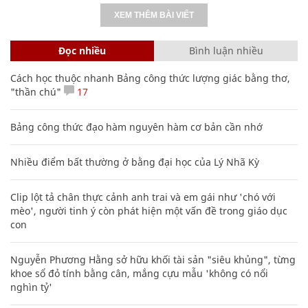
XEM THÊM BÀI VIẾT
Đọc nhiều
Bình luận nhiều
Cách học thuộc nhanh Bảng công thức lượng giác bằng thơ,
"thần chú"
17
Bảng công thức đạo hàm nguyên hàm cơ bản cần nhớ
Nhiều điểm bất thường ở bằng đại học của Lý Nhã Kỳ
Clip lột tả chân thực cảnh anh trai và em gái như 'chó với
mèo', người tinh ý còn phát hiện một vấn đề trong giáo dục
con
Nguyễn Phương Hằng sở hữu khối tài sản "siêu khủng", từng
khoe sổ đỏ tính bằng cân, mắng cựu mẫu 'không có nổi
nghìn tỷ'