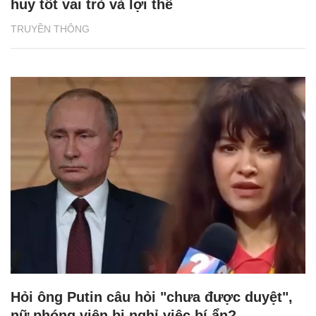
huy tốt vai trò và lợi thế
TRUYỀN THÔNG
Hỏi ông Putin câu hỏi "chưa được duyệt",
nữ phóng viên bị nghỉ việc bí ẩn?