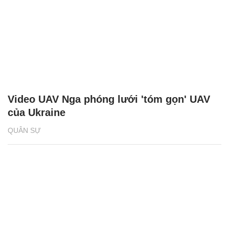
Video UAV Nga phóng lưới 'tóm gọn' UAV
của Ukraine
QUÂN SỰ