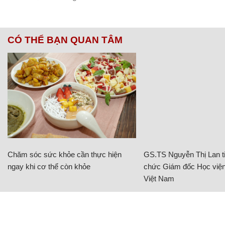
CÓ THỂ BẠN QUAN TÂM
Chăm sóc sức khỏe cần thực hiện
GS.TS Nguyễn Thị Lan ti
ngay khi cơ thể còn khỏe
chức Giám đốc Học viện
Việt Nam