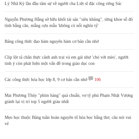
Lý Nhã Kỳ lần đầu tâm sự về người cha Liệt sĩ đặc công rừng Sác
Nguyễn Phương Hằng sở hữu khối tài sản "siêu khủng", từng khoe sổ đỏ
tính bằng cân, mắng cựu mẫu 'không có nổi nghìn tỷ'
Bảng công thức đạo hàm nguyên hàm cơ bản cần nhớ
Clip lột tả chân thực cảnh anh trai và em gái như 'chó với mèo', người
tinh ý còn phát hiện một vấn đề trong giáo dục con
Các công thức hóa học lớp 8, 9 cơ bản cần nhớ
106
Mai Phương Thúy "phím hàng" quá chuẩn, vợ tỷ phú Phạm Nhật Vượng
giành lại vị trí top 5 người giàu nhất
Mẹo học thuộc Bảng tuần hoàn nguyên tố hóa học bằng thơ, câu nói vui
vẻ