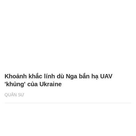
Khoảnh khắc lính dù Nga bắn hạ UAV
'khủng' của Ukraine
QUÂN SỰ