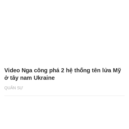
Video Nga công phá 2 hệ thống tên lửa Mỹ
ở tây nam Ukraine
QUÂN SỰ