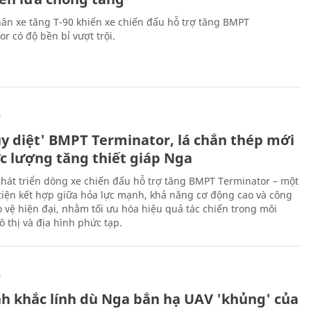
ân xe tăng T-90 khiến xe chiến đấu hỗ trợ tăng BMPT
r có độ bền bỉ vượt trội.
Ự
ủy diệt' BMPT Terminator, lá chắn thép mới
ực lượng tăng thiết giáp Nga
hát triển dòng xe chiến đấu hỗ trợ tăng BMPT Terminator – một
iện kết hợp giữa hỏa lực mạnh, khả năng cơ động cao và công
 vệ hiện đại, nhằm tối ưu hóa hiệu quả tác chiến trong môi
 thị và địa hình phức tạp.
Ự
h khắc lính dù Nga bắn hạ UAV 'khủng' của