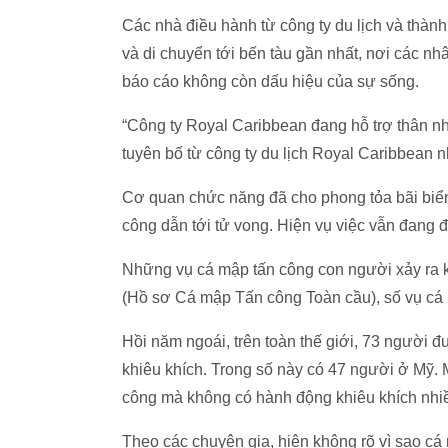
Các nhà điều hành từ công ty du lịch và thàn
và di chuyển tới bến tàu gần nhất, nơi các n
báo cáo không còn dấu hiệu của sự sống.
“Công ty Royal Caribbean đang hỗ trợ thân n
tuyên bố từ công ty du lịch Royal Caribbean 
Cơ quan chức năng đã cho phong tỏa bãi biển 
công dẫn tới tử vong. Hiện vụ việc vẫn đang đ
Những vụ cá mập tấn công con người xảy ra kh
(Hồ sơ Cá mập Tấn công Toàn cầu), số vụ cá m
Hồi năm ngoái, trên toàn thế giới, 73 người
khiêu khích. Trong số này có 47 người ở Mỹ. 
công mà không có hành động khiêu khích nhiều
Theo các chuyên gia, hiện không rõ vì sao cá