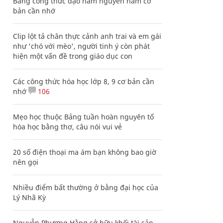
Bảng công thức đạo hàm nguyên hàm cơ
bản cần nhớ
Clip lột tả chân thực cảnh anh trai và em gái
như 'chó với mèo', người tinh ý còn phát
hiện một vấn đề trong giáo dục con
Các công thức hóa học lớp 8, 9 cơ bản cần
nhớ
106
Mẹo học thuộc Bảng tuần hoàn nguyên tố
hóa học bằng thơ, câu nói vui vẻ
20 số điện thoại ma ám bạn không bao giờ
nên gọi
Nhiều điểm bất thường ở bằng đại học của
Lý Nhã Kỳ
Nguyễn Phương Hằng sở hữu khối tài sản