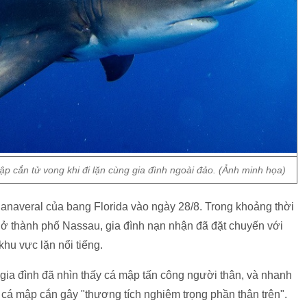
ập cắn tử vong khi đi lặn cùng gia đình ngoài đảo. (Ảnh minh họa)
Canaveral của bang Florida vào ngày 28/8. Trong khoảng thời
 ở thành phố Nassau, gia đình nạn nhận đã đặt chuyến với
khu vực lặn nổi tiếng.
 gia đình đã nhìn thấy cá mập tấn công người thân, và nhanh
 cá mập cắn gây "thương tích nghiêm trọng phần thân trên".