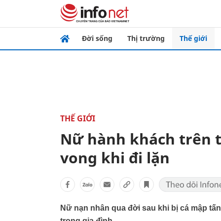
Đời sống
Thị trường
Thế giới
THẾ GIỚI
Nữ hành khách trên tà
vong khi đi lặn
Nữ nạn nhân qua đời sau khi bị cá mập tấn
trong gia đình.