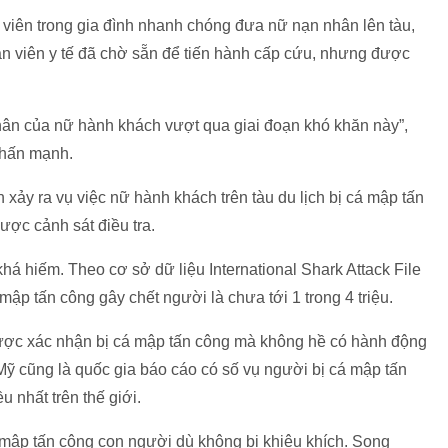
h viên trong gia đình nhanh chóng đưa nữ nạn nhân lên tàu,
hân viên y tế đã chờ sẵn để tiến hành cấp cứu, nhưng được
hân của nữ hành khách vượt qua giai đoạn khó khăn này”,
nhấn mạnh.
xảy ra vụ việc nữ hành khách trên tàu du lịch bị cá mập tấn
ược cảnh sát điều tra.
á hiếm. Theo cơ sở dữ liệu International Shark Attack File
ập tấn công gây chết người là chưa tới 1 trong 4 triệu.
 được xác nhận bị cá mập tấn công mà không hề có hành động
Mỹ cũng là quốc gia báo cáo có số vụ người bị cá mập tấn
 nhất trên thế giới.
 mập tấn công con người dù không bị khiêu khích. Song