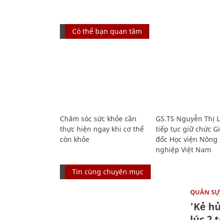
Có thể bạn quan tâm
Chăm sóc sức khỏe cần
GS.TS Nguyễn Thị 
thực hiện ngay khi cơ thể
tiếp tục giữ chức 
còn khỏe
đốc Học viện Nông
nghiệp Việt Nam
Tin cùng chuyên mục
QUÂN S
'Kẻ h
lúc 2 