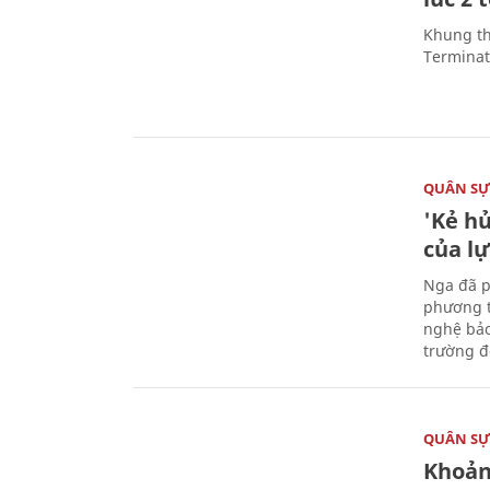
Khung th
Terminato
QUÂN S
'Kẻ h
của l
Nga đã p
phương t
nghệ bảo
trường đô
QUÂN S
Khoản