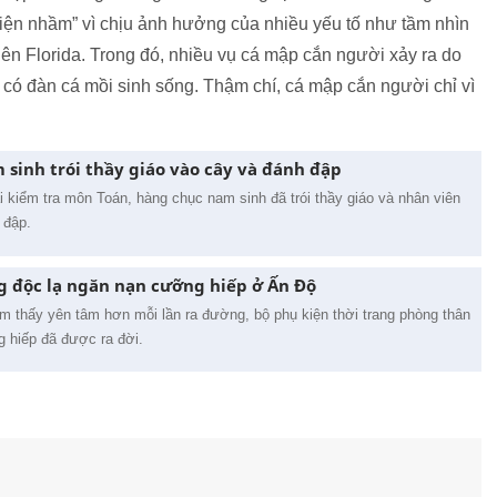
diện nhầm” vì chịu ảnh hưởng của nhiều yếu tố như tầm nhìn
ên Florida. Trong đó, nhiều vụ cá mập cắn người xảy ra do
 có đàn cá mồi sinh sống. Thậm chí, cá mập cắn người chỉ vì
sinh trói thầy giáo vào cây và đánh đập
i kiểm tra môn Toán, hàng chục nam sinh đã trói thầy giáo và nhân viên
h đập.
ng độc lạ ngăn nạn cưỡng hiếp ở Ấn Độ
 thấy yên tâm hơn mỗi lần ra đường, bộ phụ kiện thời trang phòng thân
 hiếp đã được ra đời.