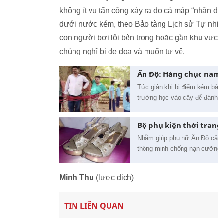
không ít vụ tấn công xảy ra do cá mập “nhận 
dưới nước kém, theo Bảo tàng Lịch sử Tự nhi
con người bơi lội bên trong hoặc gần khu vực
chúng nghĩ bị đe dọa và muốn tự vệ.
Ấn Độ: Hàng chục nam 
Tức giận khi bị điểm kém bà
trường học vào cây để đán
Bộ phụ kiện thời tra
Nhằm giúp phụ nữ Ấn Độ cảm
thông minh chống nạn cưỡng
Minh Thu
(lược dịch)
TIN LIÊN QUAN