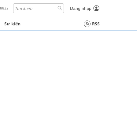
18822
Đăng nhập
Sự kiện
RSS