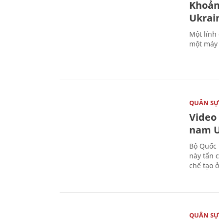
Khoản
Ukrai
Một lính
một máy 
QUÂN S
Video
nam U
Bộ Quốc 
này tấn 
chế tạo 
QUÂN S