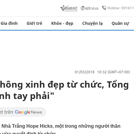
Hotline: 09161
Gia đình
Giới trẻ
Khỏe - đẹp
Chuyện lạ
Quân sự
01/03/2018 10:32 (GMT+07:00)
hông xinh đẹp từ chức, Tổng
nh tay phải"
g Nhà Trắng Hope Hicks, một trong những người thân
 vừa quyết định từ chức.