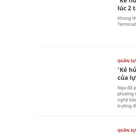
'Kẻ h
lúc 2 
Khung th
Terminato
QUÂN S
'Kẻ h
của l
Nga đã p
phương t
nghệ bảo
trường đô
QUÂN S