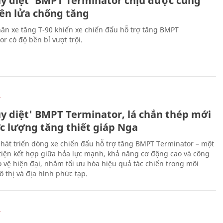
ủy diệt' BMPT Terminator chịu được cùng
tên lửa chống tăng
ân xe tăng T-90 khiến xe chiến đấu hỗ trợ tăng BMPT
r có độ bền bỉ vượt trội.
Ự
ủy diệt' BMPT Terminator, lá chắn thép mới
ực lượng tăng thiết giáp Nga
hát triển dòng xe chiến đấu hỗ trợ tăng BMPT Terminator – một
iện kết hợp giữa hỏa lực mạnh, khả năng cơ động cao và công
 vệ hiện đại, nhằm tối ưu hóa hiệu quả tác chiến trong môi
 thị và địa hình phức tạp.
Ự