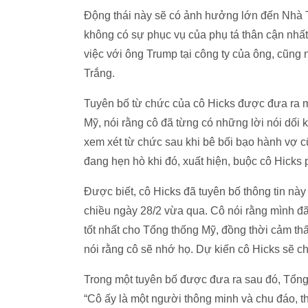
Động thái này sẽ có ảnh hưởng lớn đến Nhà T
không có sự phục vụ của phụ tá thân cận nhất 
việc với ông Trump tại công ty của ông, cũng 
Trắng.
Tuyên bố từ chức của cô Hicks được đưa ra m
Mỹ, nói rằng cô đã từng có những lời nói dối 
xem xét từ chức sau khi bê bối bạo hành vợ 
đang hẹn hò khi đó, xuất hiện, buộc cô Hicks 
Được biết, cô Hicks đã tuyên bố thông tin này
chiều ngày 28/2 vừa qua. Cô nói rằng mình đ
tốt nhất cho Tổng thống Mỹ, đồng thời cảm thấ
nói rằng cô sẽ nhớ họ. Dự kiến cô Hicks sẽ chín
Trong một tuyên bố được đưa ra sau đó, Tổng 
“Cô ấy là một người thông minh và chu đáo, thự