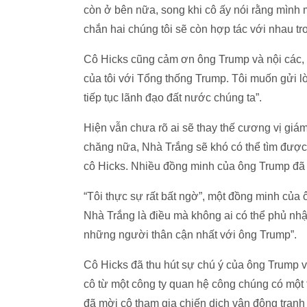
còn ở bên nữa, song khi cô ấy nói rằng mình m
chắn hai chúng tôi sẽ còn hợp tác với nhau tro
Cô Hicks cũng cảm ơn ông Trump và nội các, n
của tôi với Tổng thống Trump. Tôi muốn gửi l
tiếp tục lãnh đạo đất nước chúng ta”.
Hiện vẫn chưa rõ ai sẽ thay thế cương vị giám 
chăng nữa, Nhà Trắng sẽ khó có thể tìm được
cô Hicks. Nhiều đồng minh của ông Trump đã t
“Tôi thực sự rất bất ngờ”, một đồng minh của 
Nhà Trắng là điều mà không ai có thể phủ nhận
những người thân cận nhất với ông Trump”.
Cô Hicks đã thu hút sự chú ý của ông Trump v
cô từ một công ty quan hệ công chúng có một
đã mời cô tham gia chiến dịch vận động tranh