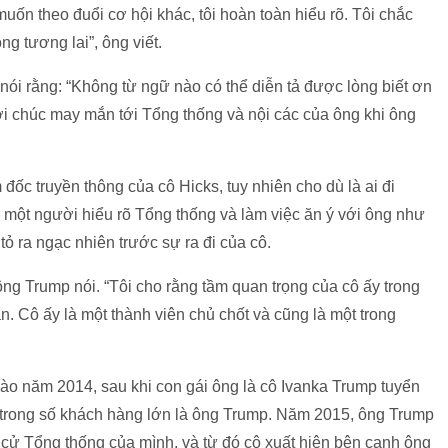
uốn theo đuổi cơ hội khác, tôi hoàn toàn hiểu rõ. Tôi chắc
ng tương lai”, ông viết.
ói rằng: “Không từ ngữ nào có thể diễn tả được lòng biết ơn
ời chúc may mắn tới Tổng thống và nội các của ông khi ông
đốc truyền thông của cô Hicks, tuy nhiên cho dù là ai đi
 một người hiểu rõ Tổng thống và làm việc ăn ý với ông như
ỏ ra ngạc nhiên trước sự ra đi của cô.
ông Trump nói. “Tôi cho rằng tầm quan trọng của cô ấy trong
. Cô ấy là một thành viên chủ chốt và cũng là một trong
ào năm 2014, sau khi con gái ông là cô Ivanka Trump tuyển
 trong số khách hàng lớn là ông Trump. Năm 2015, ông Trump
 cử Tổng thống của mình, và từ đó cô xuất hiện bên cạnh ông