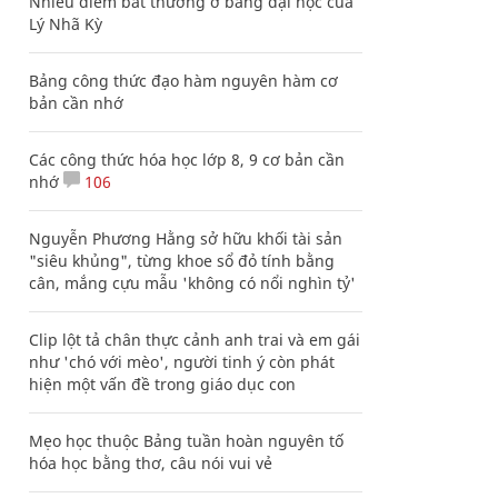
Nhiều điểm bất thường ở bằng đại học của
Lý Nhã Kỳ
Bảng công thức đạo hàm nguyên hàm cơ
bản cần nhớ
Các công thức hóa học lớp 8, 9 cơ bản cần
nhớ
106
Nguyễn Phương Hằng sở hữu khối tài sản
"siêu khủng", từng khoe sổ đỏ tính bằng
cân, mắng cựu mẫu 'không có nổi nghìn tỷ'
Clip lột tả chân thực cảnh anh trai và em gái
như 'chó với mèo', người tinh ý còn phát
hiện một vấn đề trong giáo dục con
Mẹo học thuộc Bảng tuần hoàn nguyên tố
hóa học bằng thơ, câu nói vui vẻ