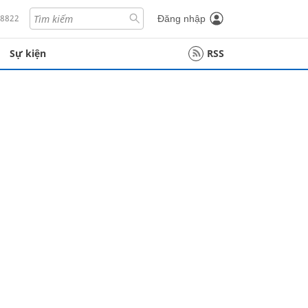
18822
Đăng nhập
Sự kiện
RSS