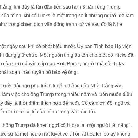
rắng, khi đây là lần đầu tiên sau hơn 3 năm ông Trump
của mình, khi cô Hicks là một trong số ít những người đã làm
như trong chiến dịch vận động tranh cử và sau đó là Nhà
ột ngày sau khi cô phát biểu trước Ủy ban Tình báo Hạ viện
khi đang giữ chức. Một nguồn tin giấu tên cho biết cô Hicks đã
cũ của cựu cố vấn cấp cao Rob Porter, người mà cô Hicks
phải soạn thảo tuyên bố bảo vệ ông.
 trước đội ngũ phụ trách truyền thông của Nhà Trắng vào
ã làm việc cho ông Trump trong nhiều năm và luôn muốn điều
y đây là thời điểm thích hợp để ra đi. Cô cảm ơn đội ngũ và
h thức rời vị trí của mình trong vài tuần tới.
thống Trump đã khen ngợi cô Hicks là “một người tài năng”.
c sự là một người rất tuyệt vời. Tôi rất tiếc khi cô ấy không