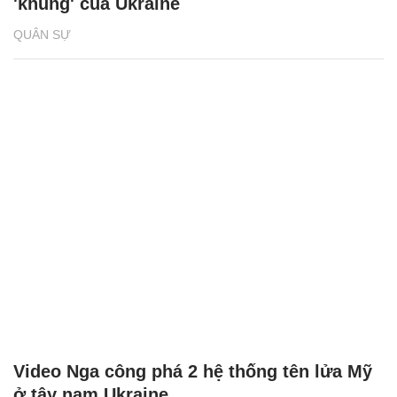
'khủng' của Ukraine
QUÂN SỰ
Video Nga công phá 2 hệ thống tên lửa Mỹ
ở tây nam Ukraine