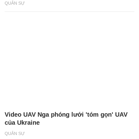
QUÂN SỰ
Video UAV Nga phóng lưới 'tóm gọn' UAV
của Ukraine
QUÂN SỰ