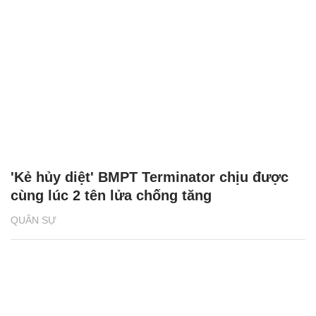
'Kẻ hủy diệt' BMPT Terminator chịu được
cùng lúc 2 tên lửa chống tăng
QUÂN SỰ