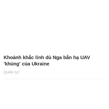
Khoảnh khắc lính dù Nga bắn hạ UAV
'khủng' của Ukraine
QUÂN SỰ