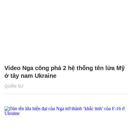
Video Nga công phá 2 hệ thống tên lửa Mỹ
ở tây nam Ukraine
QUÂN SỰ