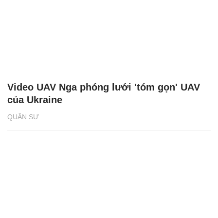
Video UAV Nga phóng lưới 'tóm gọn' UAV
của Ukraine
QUÂN SỰ