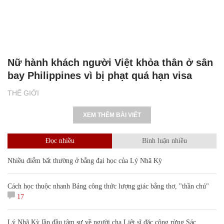
Nữ hành khách người Việt khỏa thân ở sân
bay Philippines vì bị phạt quá hạn visa
THẾ GIỚI
XEM THÊM BÀI VIẾT
Đọc nhiều
Bình luận nhiều
Nhiều điểm bất thường ở bằng đại học của Lý Nhã Kỳ
Cách học thuộc nhanh Bảng công thức lượng giác bằng thơ, "thần chú"
17
Lý Nhã Kỳ lần đầu tâm sự về người cha Liệt sĩ đặc công rừng Sác