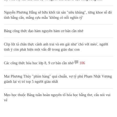
Nguyễn Phương Hằng sở hữu khối tài sản "siêu khủng", từng khoe sổ đỏ
tính bằng cân, mắng cựu mẫu 'không có nổi nghìn tỷ'
Bảng công thức đạo hàm nguyên hàm cơ bản cần nhớ
Clip lột tả chân thực cảnh anh trai và em gái như 'chó với mèo', người
tinh ý còn phát hiện một vấn đề trong giáo dục con
Các công thức hóa học lớp 8, 9 cơ bản cần nhớ
106
Mai Phương Thúy "phím hàng" quá chuẩn, vợ tỷ phú Phạm Nhật Vượng
giành lại vị trí top 5 người giàu nhất
Mẹo học thuộc Bảng tuần hoàn nguyên tố hóa học bằng thơ, câu nói vui
vẻ