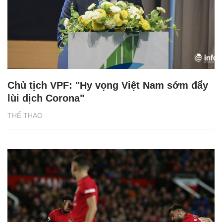
Chủ tịch VPF: "Hy vọng Việt Nam sớm đẩy
lùi dịch Corona"
THỂ THAO