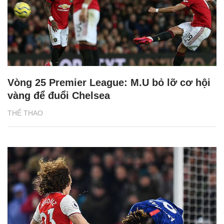
Vòng 25 Premier League: M.U bỏ lỡ cơ hội
vàng để đuổi Chelsea
THỂ THAO