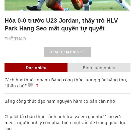
Hòa 0-0 trước U23 Jordan, thầy trò HLV
Park Hang Seo mất quyền tự quyết
THỂ THAO
XEM THÊM BÀI VIẾT
Đọc nhiều
Bình luận nhiều
Cách học thuộc nhanh Bảng công thức lượng giác bằng thơ,
"thần chú"
17
Bảng công thức đạo hàm nguyên hàm cơ bản cần nhớ
Clip lột tả chân thực cảnh anh trai và em gái như 'chó với
mèo', người tinh ý còn phát hiện một vấn đề trong giáo dục
con