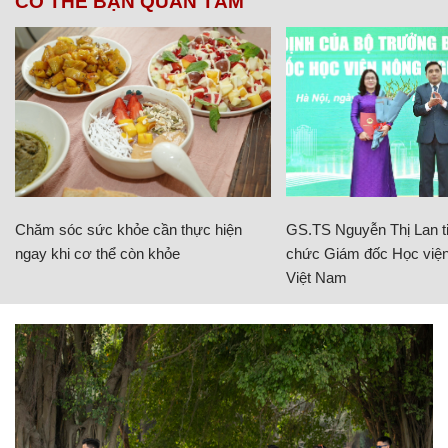
CÓ THỂ BẠN QUAN TÂM
Chăm sóc sức khỏe cần thực hiện
GS.TS Nguyễn Thị Lan ti
ngay khi cơ thể còn khỏe
chức Giám đốc Học viện
Việt Nam