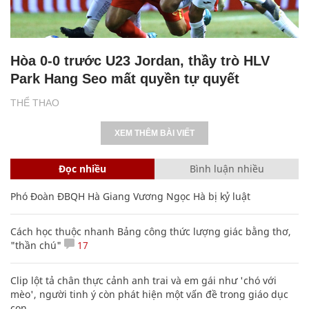
Hòa 0-0 trước U23 Jordan, thầy trò HLV
Park Hang Seo mất quyền tự quyết
THỂ THAO
XEM THÊM BÀI VIẾT
Đọc nhiều
Bình luận nhiều
Phó Đoàn ĐBQH Hà Giang Vương Ngọc Hà bị kỷ luật
Cách học thuộc nhanh Bảng công thức lượng giác bằng thơ,
"thần chú"
17
Clip lột tả chân thực cảnh anh trai và em gái như 'chó với
mèo', người tinh ý còn phát hiện một vấn đề trong giáo dục
con