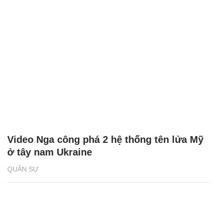
Video Nga công phá 2 hệ thống tên lửa Mỹ
ở tây nam Ukraine
QUÂN SỰ