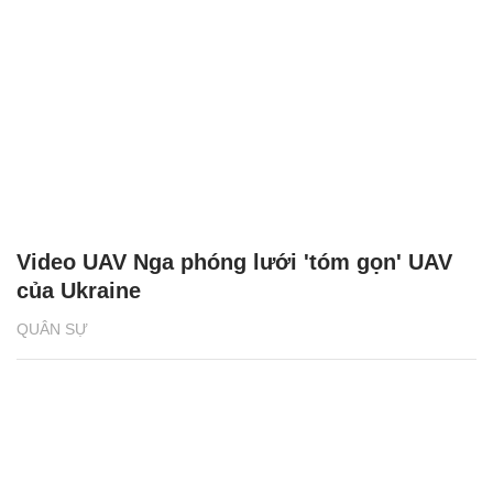
Video UAV Nga phóng lưới 'tóm gọn' UAV
của Ukraine
QUÂN SỰ