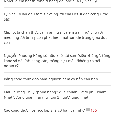
Nhiều điểm bất thường ở bằng đại học của Lý Nhã Kỳ
Lý Nhã Kỳ lần đầu tâm sự về người cha Liệt sĩ đặc công rừng
Sác
Clip lột tả chân thực cảnh anh trai và em gái như 'chó với
mèo', người tinh ý còn phát hiện một vấn đề trong giáo dục
con
Nguyễn Phương Hằng sở hữu khối tài sản "siêu khủng", từng
khoe sổ đỏ tính bằng cân, mắng cựu mẫu 'không có nổi
nghìn tỷ'
Bảng công thức đạo hàm nguyên hàm cơ bản cần nhớ
Mai Phương Thúy "phím hàng" quá chuẩn, vợ tỷ phú Phạm
Nhật Vượng giành lại vị trí top 5 người giàu nhất
Các công thức hóa học lớp 8, 9 cơ bản cần nhớ
106