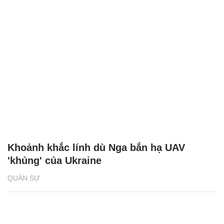
Khoảnh khắc lính dù Nga bắn hạ UAV
'khủng' của Ukraine
QUÂN SỰ