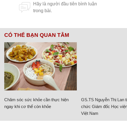
CÓ THỂ BẠN QUAN TÂM
Chăm sóc sức khỏe cần thực hiện
GS.TS Nguyễn Thị Lan ti
ngay khi cơ thể còn khỏe
chức Giám đốc Học viện
Việt Nam