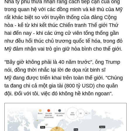
Nhà tỷ phú thừa nhận rằng cách tiếp cận của ông
trong quan hệ với các đồng minh và kẻ thù của Mỹ
rất khác biệt so với truyền thống của đảng Cộng
hòa - kể từ khi kết thúc Chiến tranh Thế giới Thứ
hai đến nay - khi các ứng cử viên tổng thống gần
như đều hối thúc chủ trương quốc tế hóa, trong đó
Mỹ đảm nhận vai trò gìn giữ hòa bình cho thế giới.
"Bây giờ không phải là 40 năm trước", ông Trump
nói, đồng thời nhắc lại lời đe dọa rút binh sĩ
Mỹ đang được triển khai trên toàn thế giới. "Chúng
ta đang chi cả một gia tài (800 tỷ USD) cho quân
đội. Đối với tôi, việc đó không hề khôn ngoan".