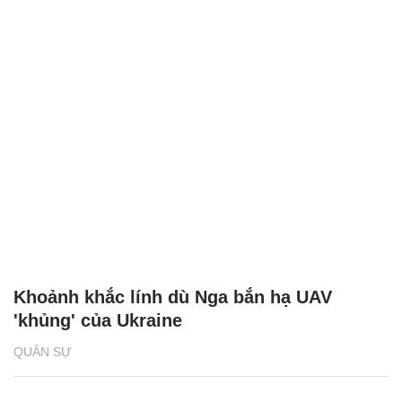
Khoảnh khắc lính dù Nga bắn hạ UAV
'khủng' của Ukraine
QUÂN SỰ