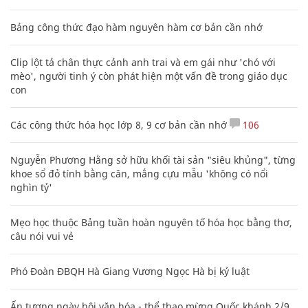
Bảng công thức đạo hàm nguyên hàm cơ bản cần nhớ
Clip lột tả chân thực cảnh anh trai và em gái như 'chó với
mèo', người tinh ý còn phát hiện một vấn đề trong giáo dục
con
Các công thức hóa học lớp 8, 9 cơ bản cần nhớ
106
Nguyễn Phương Hằng sở hữu khối tài sản "siêu khủng", từng
khoe sổ đỏ tính bằng cân, mắng cựu mẫu 'không có nổi
nghìn tỷ'
Mẹo học thuộc Bảng tuần hoàn nguyên tố hóa học bằng thơ,
câu nói vui vẻ
Phó Đoàn ĐBQH Hà Giang Vương Ngọc Hà bị kỷ luật
Ấn tượng ngày hội văn hóa - thể thao mừng Quốc khánh 2/9