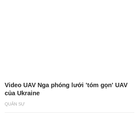
Video UAV Nga phóng lưới 'tóm gọn' UAV
của Ukraine
QUÂN SỰ