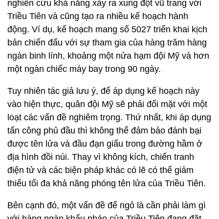
nghiên cứu khả năng xảy ra xung đột vũ trang với
Triều Tiên và cũng tạo ra nhiều kế hoạch hành
động. Ví dụ, kế hoạch mang số 5027 triển khai kịch
bản chiến đấu với sự tham gia của hàng trăm hàng
ngàn binh lính, khoảng một nửa hạm đội Mỹ và hơn
một ngàn chiếc máy bay trong 90 ngày.
Tuy nhiên tác giả lưu ý, để áp dụng kế hoạch này
vào hiện thực, quân đội Mỹ sẽ phải đối mặt với một
loạt các vấn đề nghiêm trọng. Thứ nhất, khi áp dụng
tấn công phủ đầu thì không thể đảm bảo đánh bại
được tên lửa và đầu đạn giấu trong đường hầm ở
địa hình đồi núi. Thay vì không kích, chiến tranh
điện tử và các biện pháp khác có lẽ có thể giảm
thiểu tối đa khả năng phóng tên lửa của Triều Tiên.
Bên cạnh đó, một vấn đề để ngỏ là cần phải làm gì
với hàng ngàn khẩu pháo của Triều Tiên đang đặt