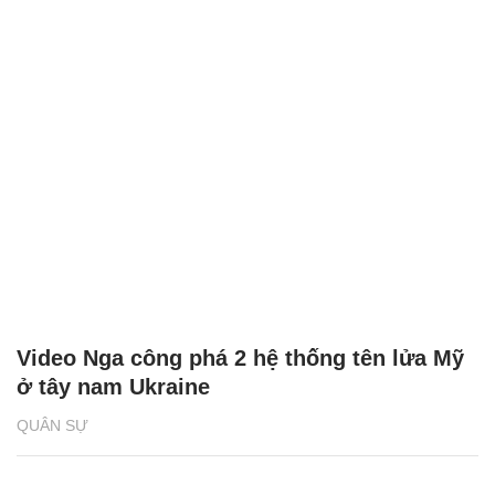
Video Nga công phá 2 hệ thống tên lửa Mỹ
ở tây nam Ukraine
QUÂN SỰ