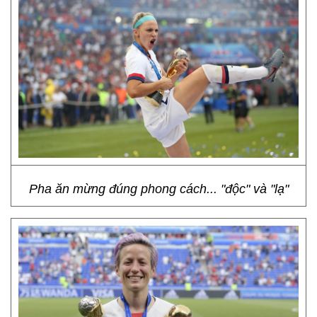
Pha ăn mừng đúng phong cách... "độc" và "lạ"