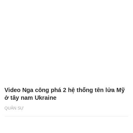
Video Nga công phá 2 hệ thống tên lửa Mỹ
ở tây nam Ukraine
QUÂN SỰ