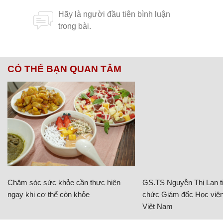
CÓ THỂ BẠN QUAN TÂM
Chăm sóc sức khỏe cần thực hiện
GS.TS Nguyễn Thị Lan ti
ngay khi cơ thể còn khỏe
chức Giám đốc Học viện
Việt Nam