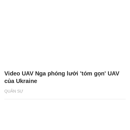
Video UAV Nga phóng lưới 'tóm gọn' UAV
của Ukraine
QUÂN SỰ