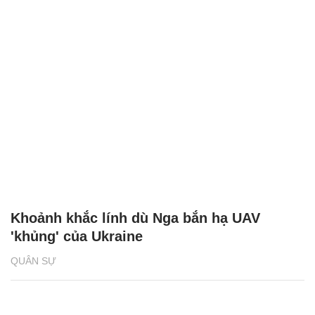
Khoảnh khắc lính dù Nga bắn hạ UAV
'khủng' của Ukraine
QUÂN SỰ