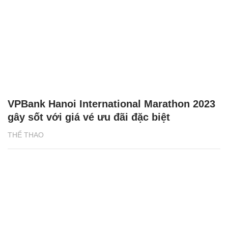
VPBank Hanoi International Marathon 2023
gây sốt với giá vé ưu đãi đặc biệt
THỂ THAO