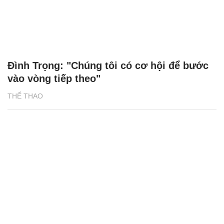
Đình Trọng: "Chúng tôi có cơ hội để bước
vào vòng tiếp theo"
THỂ THAO