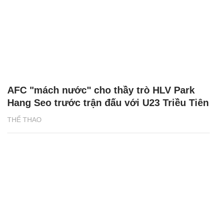
AFC "mách nước" cho thầy trò HLV Park
Hang Seo trước trận đấu với U23 Triều Tiên
THỂ THAO