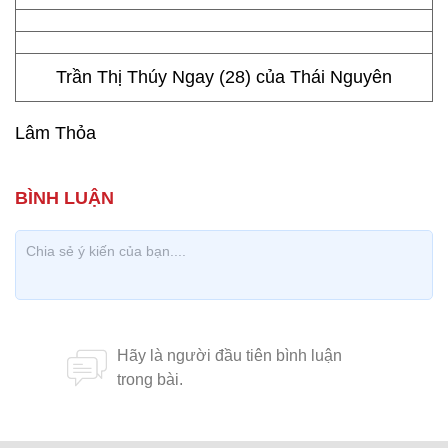
Trần Thị Thúy Ngay (28) của Thái Nguyên
Lâm Thỏa