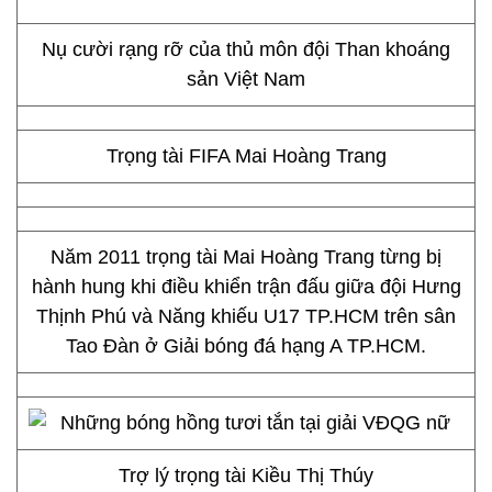
Nụ cười rạng rỡ của thủ môn đội Than khoáng
sản Việt Nam
Trọng tài FIFA Mai Hoàng Trang
Năm 2011 trọng tài Mai Hoàng Trang từng bị
hành hung khi điều khiển trận đấu giữa đội Hưng
Thịnh Phú và Năng khiếu U17 TP.HCM trên sân
Tao Đàn ở Giải bóng đá hạng A TP.HCM.
Trợ lý trọng tài Kiều Thị Thúy