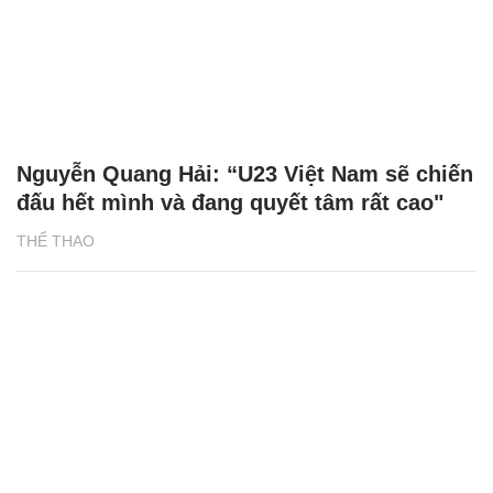
Nguyễn Quang Hải: “U23 Việt Nam sẽ chiến
đấu hết mình và đang quyết tâm rất cao"
THỂ THAO