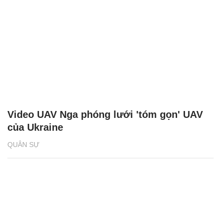
Video UAV Nga phóng lưới 'tóm gọn' UAV
của Ukraine
QUÂN SỰ