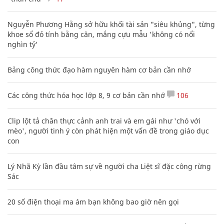
Nguyễn Phương Hằng sở hữu khối tài sản "siêu khủng", từng
khoe sổ đỏ tính bằng cân, mắng cựu mẫu 'không có nổi
nghìn tỷ'
Bảng công thức đạo hàm nguyên hàm cơ bản cần nhớ
Các công thức hóa học lớp 8, 9 cơ bản cần nhớ
106
Clip lột tả chân thực cảnh anh trai và em gái như 'chó với
mèo', người tinh ý còn phát hiện một vấn đề trong giáo dục
con
Lý Nhã Kỳ lần đầu tâm sự về người cha Liệt sĩ đặc công rừng
Sác
20 số điện thoại ma ám bạn không bao giờ nên gọi