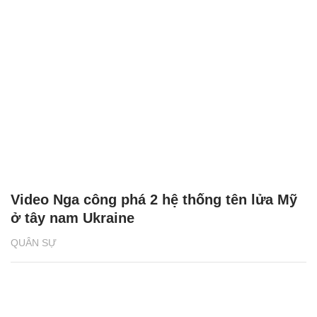
Video Nga công phá 2 hệ thống tên lửa Mỹ
ở tây nam Ukraine
QUÂN SỰ