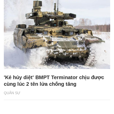
'Kẻ hủy diệt' BMPT Terminator chịu được
cùng lúc 2 tên lửa chống tăng
QUÂN SỰ