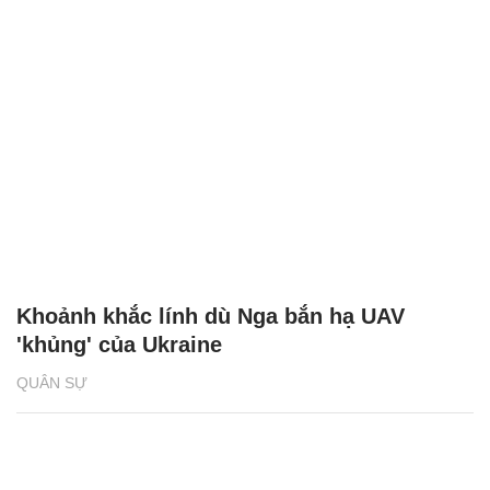
Khoảnh khắc lính dù Nga bắn hạ UAV
'khủng' của Ukraine
QUÂN SỰ