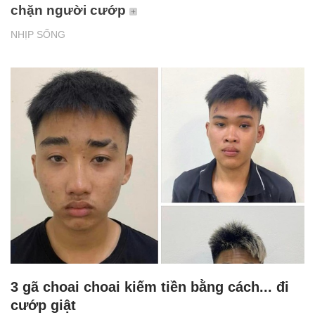
chặn người cướp
NHỊP SỐNG
3 gã choai choai kiếm tiền bằng cách... đi
cướp giật