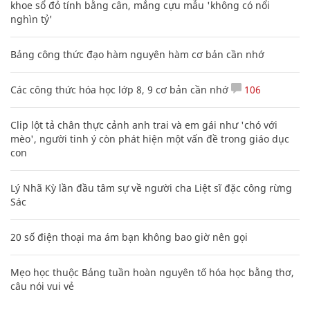
khoe sổ đỏ tính bằng cân, mắng cựu mẫu 'không có nổi
nghìn tỷ'
Bảng công thức đạo hàm nguyên hàm cơ bản cần nhớ
Các công thức hóa học lớp 8, 9 cơ bản cần nhớ
106
Clip lột tả chân thực cảnh anh trai và em gái như 'chó với
mèo', người tinh ý còn phát hiện một vấn đề trong giáo dục
con
Lý Nhã Kỳ lần đầu tâm sự về người cha Liệt sĩ đặc công rừng
Sác
20 số điện thoại ma ám bạn không bao giờ nên gọi
Mẹo học thuộc Bảng tuần hoàn nguyên tố hóa học bằng thơ,
câu nói vui vẻ