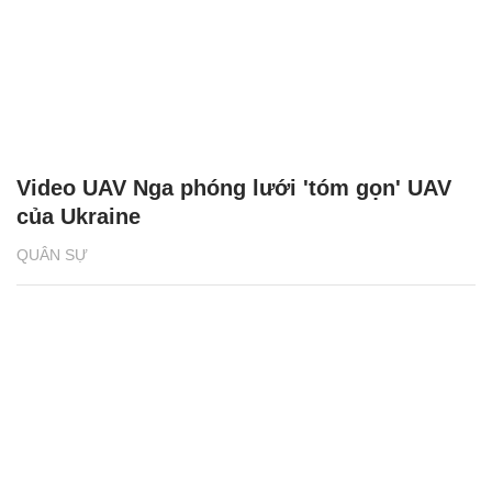
Video UAV Nga phóng lưới 'tóm gọn' UAV
của Ukraine
QUÂN SỰ