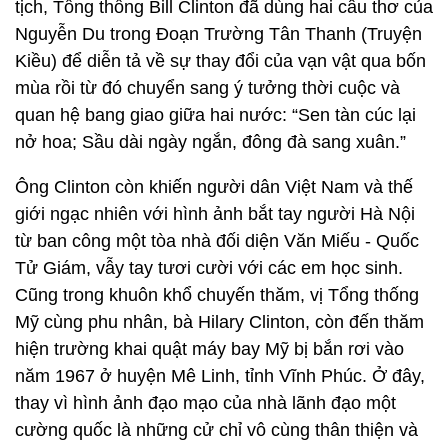
tịch, Tổng thống Bill Clinton đã dùng hai câu thơ của
Nguyễn Du trong Đoạn Trường Tân Thanh (Truyện
Kiều) để diễn tả về sự thay đổi của vạn vật qua bốn
mùa rồi từ đó chuyển sang ý tưởng thời cuộc và
quan hệ bang giao giữa hai nước: “Sen tàn cúc lại
nở hoa; Sầu dài ngày ngắn, đông đà sang xuân.”
Ông Clinton còn khiến người dân Việt Nam và thế
giới ngạc nhiên với hình ảnh bắt tay người Hà Nội
từ ban công một tòa nhà đối diện Văn Miếu - Quốc
Tử Giám, vẫy tay tươi cười với các em học sinh.
Cũng trong khuôn khổ chuyến thăm, vị Tổng thống
Mỹ cùng phu nhân, bà Hilary Clinton, còn đến thăm
hiện trường khai quật máy bay Mỹ bị bắn rơi vào
năm 1967 ở huyện Mê Linh, tỉnh Vĩnh Phúc. Ở đây,
thay vì hình ảnh đạo mạo của nhà lãnh đạo một
cường quốc là những cử chỉ vô cùng thân thiện và