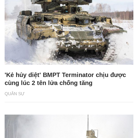
'Kẻ hủy diệt' BMPT Terminator chịu được
cùng lúc 2 tên lửa chống tăng
QUÂN SỰ