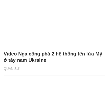
Video Nga công phá 2 hệ thống tên lửa Mỹ
ở tây nam Ukraine
QUÂN SỰ