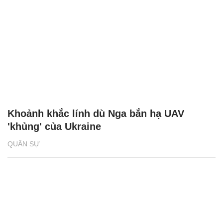
Khoảnh khắc lính dù Nga bắn hạ UAV
'khủng' của Ukraine
QUÂN SỰ