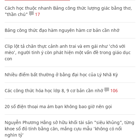
Cách học thuộc nhanh Bảng công thức lượng giác bằng thơ,
"thần chú"
17
Bảng công thức đạo hàm nguyên hàm cơ bản cần nhớ
Clip lột tả chân thực cảnh anh trai và em gái như 'chó với
mèo', người tinh ý còn phát hiện một vấn đề trong giáo dục
con
Nhiều điểm bất thường ở bằng đại học của Lý Nhã Kỳ
Các công thức hóa học lớp 8, 9 cơ bản cần nhớ
106
20 số điện thoại ma ám bạn không bao giờ nên gọi
Nguyễn Phương Hằng sở hữu khối tài sản "siêu khủng", từng
khoe sổ đỏ tính bằng cân, mắng cựu mẫu 'không có nổi
nghìn tỷ'