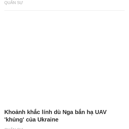
QUÂN SỰ
Khoảnh khắc lính dù Nga bắn hạ UAV
'khủng' của Ukraine