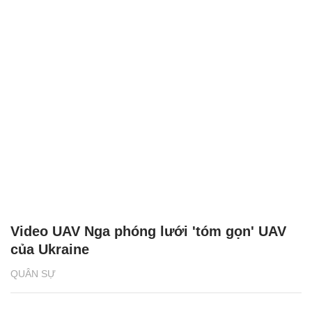
Video UAV Nga phóng lưới 'tóm gọn' UAV
của Ukraine
QUÂN SỰ