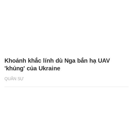
Khoảnh khắc lính dù Nga bắn hạ UAV
'khủng' của Ukraine
QUÂN SỰ