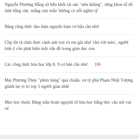
Nguyễn Phương Hằng sở hữu khối tài sản "siêu khủng", từng khoe sổ đỏ
tính bằng cân, mắng cựu mẫu 'không có nổi nghìn tỷ'
Bảng công thức đạo hàm nguyên hàm cơ bản cần nhớ
Clip lột tả chân thực cảnh anh trai và em gái như 'chó với mèo', người
tinh ý còn phát hiện một vấn đề trong giáo dục con
Các công thức hóa học lớp 8, 9 cơ bản cần nhớ
106
Mai Phương Thúy "phím hàng" quá chuẩn, vợ tỷ phú Phạm Nhật Vượng
giành lại vị trí top 5 người giàu nhất
Mẹo học thuộc Bảng tuần hoàn nguyên tố hóa học bằng thơ, câu nói vui
vẻ