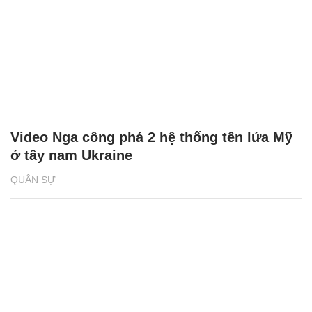
Video Nga công phá 2 hệ thống tên lửa Mỹ
ở tây nam Ukraine
QUÂN SỰ