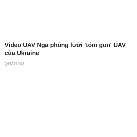
Video UAV Nga phóng lưới 'tóm gọn' UAV
của Ukraine
QUÂN SỰ