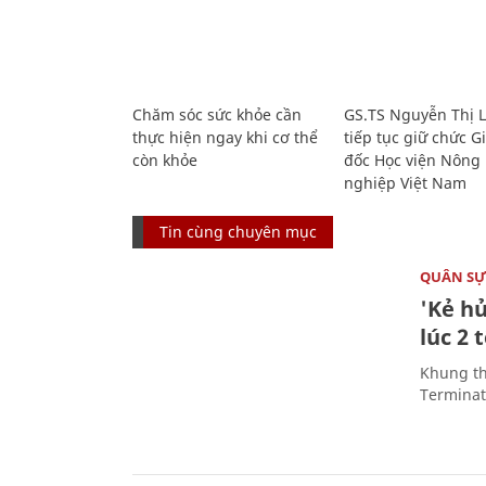
Chăm sóc sức khỏe cần
GS.TS Nguyễn Thị 
thực hiện ngay khi cơ thể
tiếp tục giữ chức 
còn khỏe
đốc Học viện Nông
nghiệp Việt Nam
Tin cùng chuyên mục
QUÂN S
'Kẻ h
lúc 2 
Khung th
Terminato