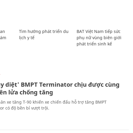
Lan
Tìm hướng phát triển du
BAT Việt Nam tiếp sức
Giám
lịch y tế
phụ nữ vùng biên giới
phát triển sinh kế
Ự
ủy diệt' BMPT Terminator chịu được cùng
tên lửa chống tăng
ân xe tăng T-90 khiến xe chiến đấu hỗ trợ tăng BMPT
r có độ bền bỉ vượt trội.