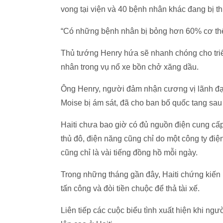
vong tại viện và 40 bệnh nhân khác đang bị t
“Có những bệnh nhân bị bỏng hơn 60% cơ thể”,
Thủ tướng Henry hứa sẽ nhanh chóng cho triể
nhân trong vụ nổ xe bồn chở xăng dầu.
Ông Henry, người đảm nhận cương vị lãnh đạo
Moise bị ám sát, đã cho ban bố quốc tang sau 
Haiti chưa bao giờ có đủ nguồn điện cung cấ
thủ đô, điện năng cũng chỉ do một công ty đi
cũng chỉ là vài tiếng đồng hồ mỗi ngày.
Trong những tháng gần đây, Haiti chứng kiến 
tấn công và đòi tiền chuộc để thả tài xế.
Liên tiếp các cuộc biểu tình xuất hiện khi ng