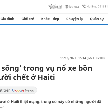
Hotline: 09161
Gia đình
Giới trẻ
Khỏe - đẹp
Chuyện lạ
Quân sự
15/12/2021 15:14 (GMT+07:00)
 sống’ trong vụ nổ xe bồn
ời chết ở Haiti
ời ở Haiti thiệt mạng, trong số này có những người đã
ng".