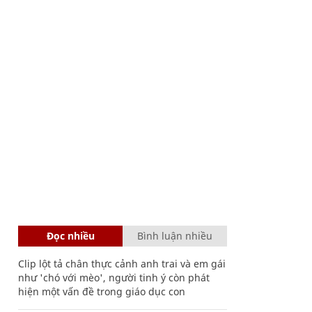
Đọc nhiều
Bình luận nhiều
Clip lột tả chân thực cảnh anh trai và em gái
như 'chó với mèo', người tinh ý còn phát
hiện một vấn đề trong giáo dục con