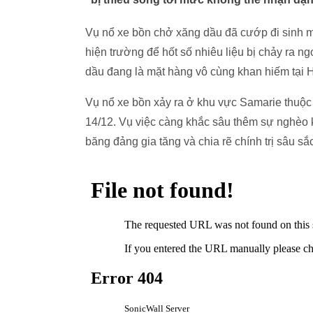
Vụ nổ xe bồn chở xăng dầu đã cướp đi sinh mạ
hiện trường để hốt số nhiêu liệu bị chảy ra n
dầu đang là mặt hàng vô cùng khan hiếm tại H
Vụ nổ xe bồn xảy ra ở khu vực Samarie thuộc 
14/12. Vụ việc càng khắc sâu thêm sự nghèo 
băng đảng gia tăng và chia rẽ chính trị sâu sắ