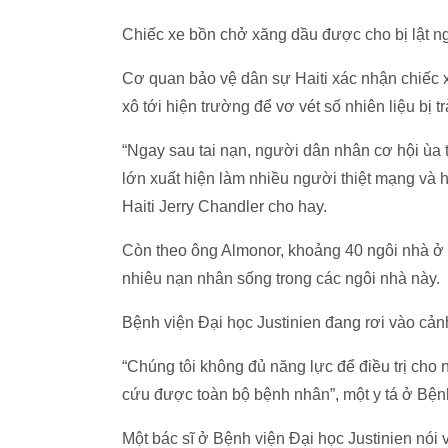
Chiếc xe bồn chở xăng dầu được cho bị lật ng
Cơ quan bảo vệ dân sự Haiti xác nhận chiếc 
xô tới hiện trường để vơ vét số nhiên liệu bị t
“Ngay sau tai nạn, người dân nhân cơ hội ùa 
lớn xuất hiện làm nhiều người thiệt mạng và 
Haiti Jerry Chandler cho hay.
Còn theo ông Almonor, khoảng 40 ngôi nhà ở 
nhiêu nạn nhân sống trong các ngôi nhà này.
Bệnh viện Đại học Justinien đang rơi vào cản
“Chúng tôi không đủ năng lực để điều trị cho 
cứu được toàn bộ bệnh nhân”, một y tá ở Bệnh
Một bác sĩ ở Bệnh viện Đại học Justinien nói