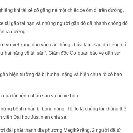
hiêng khi tài xế cố gắng né một chiếc xe ôm đi trên đường.
xe tải gặp tai nạn và những người gần đó đã nhanh chóng đổ
ràn ra đường.
tới vơ vét xăng dầu vào các thùng chứa tạm, sau đó tiếng nổ
hư hại nặng về tài sản”, Giám đốc Cơ quan bảo vệ dân sự
gần hiện trường đã bị hư hại nặng và hiện chưa rõ có bao
h quá tải bệnh nhân sau vụ nổ xe bồn.
những bệnh nhân bị bỏng nặng. Tôi lo là chúng tôi không thể
 viện Đại học Justinien chia sẻ.
 với đài phát thanh địa phương Magik9 rằng, 2 người đã tử