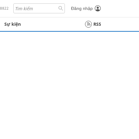
18822
Đăng nhập
Sự kiện
RSS