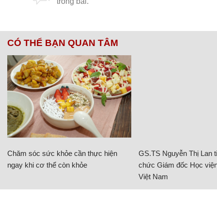
CÓ THỂ BẠN QUAN TÂM
Chăm sóc sức khỏe cần thực hiện
GS.TS Nguyễn Thị Lan ti
ngay khi cơ thể còn khỏe
chức Giám đốc Học viện
Việt Nam