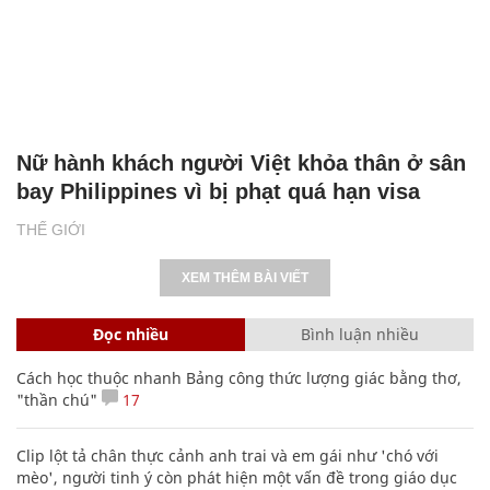
Nữ hành khách người Việt khỏa thân ở sân
bay Philippines vì bị phạt quá hạn visa
THẾ GIỚI
XEM THÊM BÀI VIẾT
Đọc nhiều
Bình luận nhiều
Cách học thuộc nhanh Bảng công thức lượng giác bằng thơ,
"thần chú"
17
Clip lột tả chân thực cảnh anh trai và em gái như 'chó với
mèo', người tinh ý còn phát hiện một vấn đề trong giáo dục