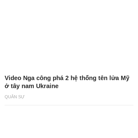
Video Nga công phá 2 hệ thống tên lửa Mỹ
ở tây nam Ukraine
QUÂN SỰ