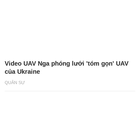
Video UAV Nga phóng lưới 'tóm gọn' UAV
của Ukraine
QUÂN SỰ