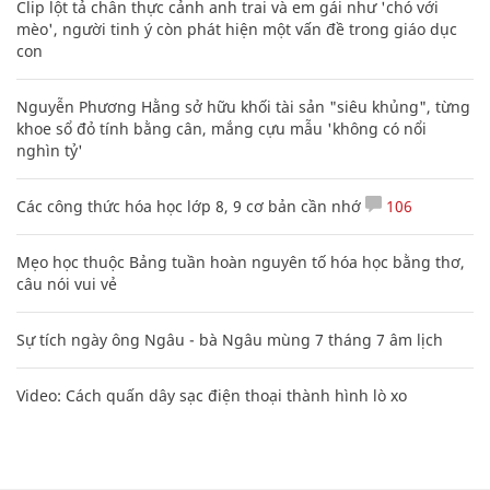
Clip lột tả chân thực cảnh anh trai và em gái như 'chó với
mèo', người tinh ý còn phát hiện một vấn đề trong giáo dục
con
Nguyễn Phương Hằng sở hữu khối tài sản "siêu khủng", từng
khoe sổ đỏ tính bằng cân, mắng cựu mẫu 'không có nổi
nghìn tỷ'
Các công thức hóa học lớp 8, 9 cơ bản cần nhớ
106
Mẹo học thuộc Bảng tuần hoàn nguyên tố hóa học bằng thơ,
câu nói vui vẻ
Sự tích ngày ông Ngâu - bà Ngâu mùng 7 tháng 7 âm lịch
Video: Cách quấn dây sạc điện thoại thành hình lò xo