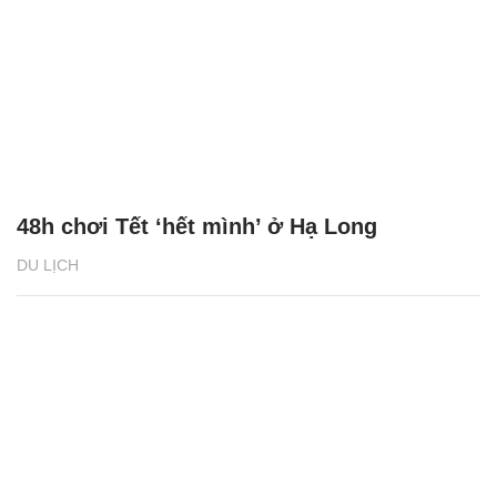
48h chơi Tết ‘hết mình’ ở Hạ Long
DU LỊCH