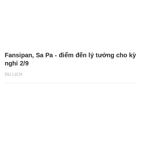
Fansipan, Sa Pa - điểm đến lý tưởng cho kỳ
nghỉ 2/9
DU LỊCH