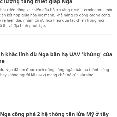
ực lượng tăng thiết giáp Nga
hát triển dòng xe chiến đấu hỗ trợ tăng BMPT Terminator – một
iện kết hợp giữa hỏa lực mạnh, khả năng cơ động cao và công
 vệ hiện đại, nhằm tối ưu hóa hiệu quả tác chiến trong môi
 thị và địa hình phức tạp.
Ự
h khắc lính dù Nga bắn hạ UAV 'khủng' của
ne
 dù Nga đã tìm được cách dùng súng ngắn bắn hạ thành công
bay không người lái (UAV) mang chất nổ của Ukraine.
Ự
 Nga công phá 2 hệ thống tên lửa Mỹ ở tây