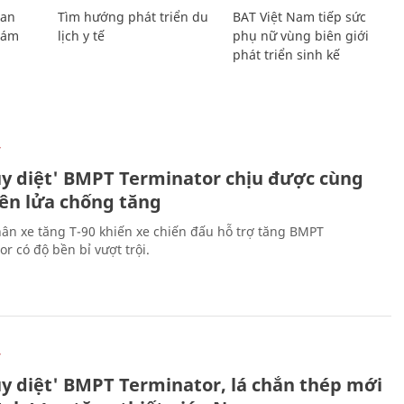
Lan
Tìm hướng phát triển du
BAT Việt Nam tiếp sức
Giám
lịch y tế
phụ nữ vùng biên giới
phát triển sinh kế
Ự
ủy diệt' BMPT Terminator chịu được cùng
tên lửa chống tăng
ân xe tăng T-90 khiến xe chiến đấu hỗ trợ tăng BMPT
r có độ bền bỉ vượt trội.
Ự
ủy diệt' BMPT Terminator, lá chắn thép mới