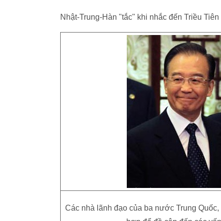
Nhật-Trung-Hàn "tắc" khi nhắc đến Triều Tiên
Các nhà lãnh đạo của ba nước Trung Quốc, 