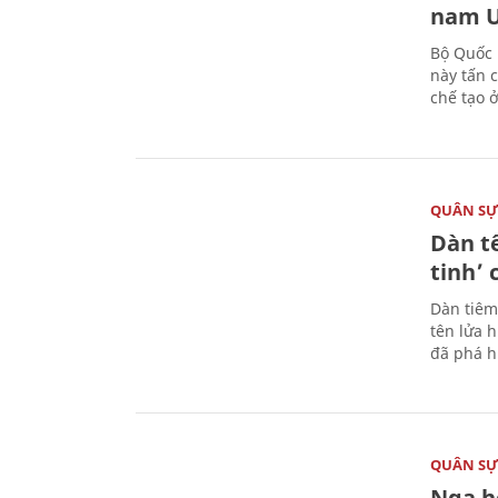
nam U
Bộ Quốc 
này tấn 
chế tạo 
QUÂN S
Dàn t
tinh’ 
Dàn tiêm
tên lửa 
đã phá h
QUÂN S
Nga h