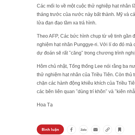
Các mối lo về một cuộc thử nghiệp hạt nhân lầ
tháng trước của nước này bất thành. Mỹ và cá
lửa đạn đạo tầm xa trá hình.
Theo AFP, Các bức hình chụp từ vệ tinh gần đ
nghiệm hạt nhân Punggye-ri. Với lí do đó mà
dự đoán sẽ rất "căng" trong chương trình nghị
Hôm chủ nhật, Tổng thống Lee nói rằng ba nư
thử nghiệm hạt nhân của Triều Tiên. Còn thủ
chặn các hành động khiêu khích của Triều Tiên
các bên liên quan "dùng trí khôn" và "kiên nhẫ
Hoa Tạ
Bình luận