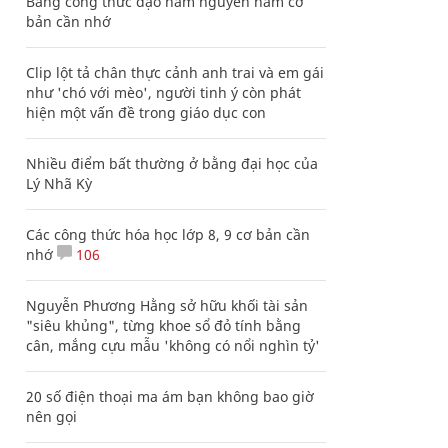
Bảng công thức đạo hàm nguyên hàm cơ
bản cần nhớ
Clip lột tả chân thực cảnh anh trai và em gái
như 'chó với mèo', người tinh ý còn phát
hiện một vấn đề trong giáo dục con
Nhiều điểm bất thường ở bằng đại học của
Lý Nhã Kỳ
Các công thức hóa học lớp 8, 9 cơ bản cần
nhớ
106
Nguyễn Phương Hằng sở hữu khối tài sản
"siêu khủng", từng khoe sổ đỏ tính bằng
cân, mắng cựu mẫu 'không có nổi nghìn tỷ'
20 số điện thoại ma ám bạn không bao giờ
nên gọi