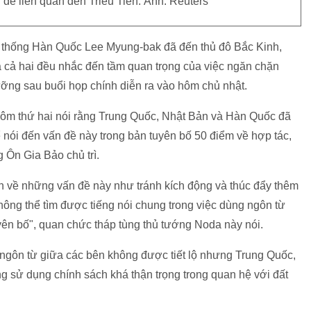
đề liên quan đến Triều Tiên. Ảnh: Reuters
 thống Hàn Quốc Lee Myung-bak đã đến thủ đô Bắc Kinh,
 cả hai đều nhắc đến tầm quan trọng của việc ngăn chặn
ng sau buổi họp chính diễn ra vào hôm chủ nhật.
hôm thứ hai nói rằng Trung Quốc, Nhật Bản và Hàn Quốc đã
nói đến vấn đề này trong bản tuyên bố 50 điểm về hợp tác,
 Ôn Gia Bảo chủ trì.
ận về những vấn đề này như tránh kích động và thúc đẩy thêm
không thể tìm được tiếng nói chung trong việc dùng ngôn từ
yên bố", quan chức tháp tùng thủ tướng Noda này nói.
 ngôn từ giữa các bên không được tiết lộ nhưng Trung Quốc,
g sử dụng chính sách khá thận trọng trong quan hệ với đất