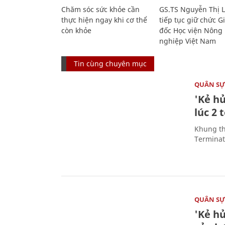
Chăm sóc sức khỏe cần
GS.TS Nguyễn Thị 
thực hiện ngay khi cơ thể
tiếp tục giữ chức 
còn khỏe
đốc Học viện Nông
nghiệp Việt Nam
Tin cùng chuyên mục
QUÂN S
'Kẻ h
lúc 2 
Khung th
Terminato
QUÂN S
'Kẻ h