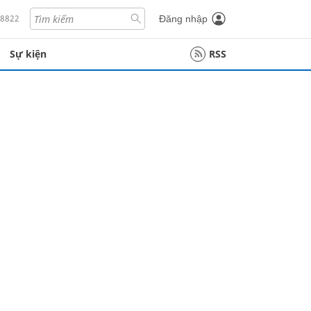
18822
Đăng nhập
Sự kiện
RSS