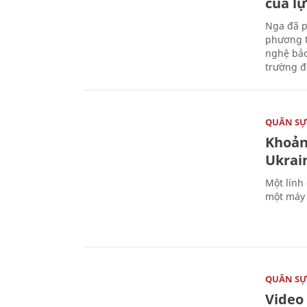
của l
Nga đã p
phương t
nghệ bảo
trường đô
QUÂN S
Khoản
Ukrai
Một lính
một máy 
QUÂN S
Video