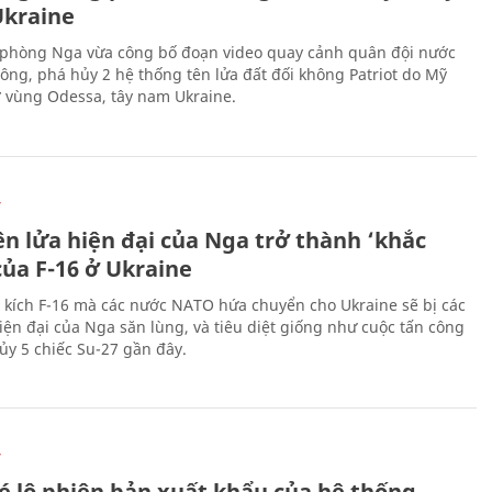
kraine
phòng Nga vừa công bố đoạn video quay cảnh quân đội nước
công, phá hủy 2 hệ thống tên lửa đất đối không Patriot do Mỹ
ở vùng Odessa, tây nam Ukraine.
Ự
ên lửa hiện đại của Nga trở thành ‘khắc
của F-16 ở Ukraine
 kích F-16 mà các nước NATO hứa chuyển cho Ukraine sẽ bị các
hiện đại của Nga săn lùng, và tiêu diệt giống như cuộc tấn công
ủy 5 chiếc Su-27 gần đây.
Ự
é lộ phiên bản xuất khẩu của hệ thống